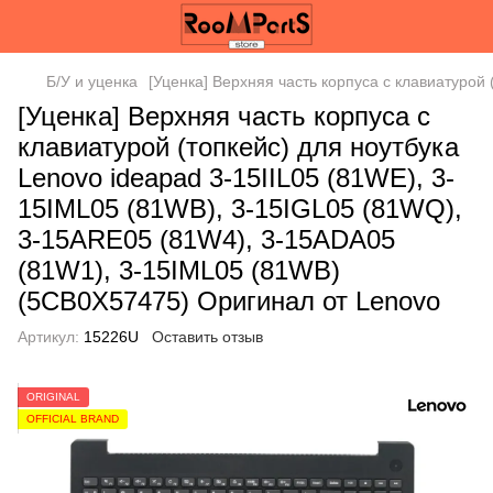
Б/У и уценка
[Уценка] Верхняя часть корпуса с клавиатурой
[Уценка] Верхняя часть корпуса с
клавиатурой (топкейс) для ноутбука
Lenovo ideapad 3-15IIL05 (81WE), 3-
15IML05 (81WB), 3-15IGL05 (81WQ),
3-15ARE05 (81W4), 3-15ADA05
(81W1), 3-15IML05 (81WB)
(5CB0X57475) Оригинал от Lenovo
Артикул:
15226U
Оставить отзыв
ORIGINAL
OFFICIAL BRAND