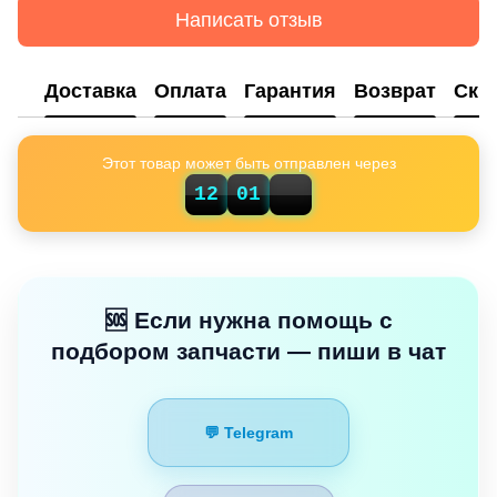
Написать отзыв
Доставка
Оплата
Гарантия
Возврат
Ски
Этот товар может быть отправлен через
23
12
01
🆘 Если нужна помощь с
подбором запчасти — пиши в чат
💬 Telegram