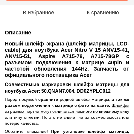
В избранное
К сравнению
Описание
Новый шлейф экрана (шлейф матрицы, LCD-
cable) для ноутбука Acer Nitro V 15 ANV15-41,
ANV15-51, Aspire A715-78, A715-78GP с
разъемом подключения к матрице 40pin и
частотой обновления 144Hz. Запчасть от
официального поставщика Acer
Совместимые маркировки шлейфа матрицы для
ноутбука Acer: 50.QNAN7.004, DD0ZYPLC012
Перед покупкой
сравните
родной шлейф матрицы,
а так же
разъем подключения к матрице с фото на сайте.
Шлейфы
из разных партий могут отличаться немного по внешнему виду
или типу оплетки. Но это не влияет на их совместимость или
потерю качества
.
Обратите внимание!
При установке шлейфа матрицы,