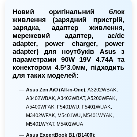
Новий оригінальний блок
живлення (зарядний пристрій,
зарядка, адаптер живлення,
мережевий адаптер, ac/dc
adapter, power charger, power
adapter) для ноутбуків Asus з
параметрами 90W 19V 4.74A та
конектором 4.5*3.0мм, підходить
для таких моделей:
Asus Zen AiO (All-in-One):
A3202WBAK,
A3402WBAK, A3402WBAT, A5200WFAK,
A5400WFAK, F5401WU, F5401WUAK,
M3402WFAK, M5401WU, M5401WYAK,
M5401WYAT, M5401WUA
Asus ExpertBook B1 (B1400):