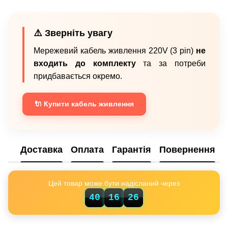
⚠️ Зверніть увагу
Мережевий кабель живлення 220V (3 pin)
не
входить до комплекту
та за потреби
придбавається окремо.
🔌 Купити кабель живлення
Доставка
Оплата
Гарантія
Повернення
Цей товар може бути надісланий через
25
40
16