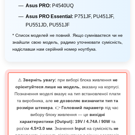
Asus PRO:
P4540UQ
Asus PRO Essential:
P751JF, PU451JF,
PU551JD, PU551JF
* Список моделей не повний. Якщо сумніваєтеся чи не
знайшли свою модель, радимо уточнювати сумісність,
надіславши нам серійний номер ноутбука.
⚠️
Зверніть увагу:
при виборі блока живлення
не
орієнтуйтеся лише на модель
, вказану на корпусі.
Позначення моделі вказує на тип встановленої плати
та виробника, але
не дозволяє визначити тип та
розміри штекера
. 👉
Головний параметр
під час
вибору блоку живлення — це
вихідні
характеристики (Output): 19V / 4.74А / 90W
та
роз'єм
4.5×3.0 мм
. Значення
Input
на сумісність
не