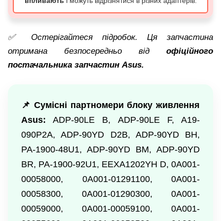
впливають
і можуть відрізнятися в різних адаптерів.
✅ Остерігайтеся підробок. Ця запчастина
отримана безпосередньо від
офіційного
постачальника запчастин Asus.
📌 Сумісні партномери блоку живлення
Asus:
ADP-90LE B, ADP-90LE F, A19-
090P2A, ADP-90YD D2B, ADP-90YD BH,
PA-1900-48U1, ADP-90YD BM, ADP-90YD
BR, PA-1900-92U1, EEXA1202YH D, 0A001-
00058000, 0A001-01291100, 0A001-
00058300, 0A001-01290300, 0A001-
00059000, 0A001-00059100, 0A001-