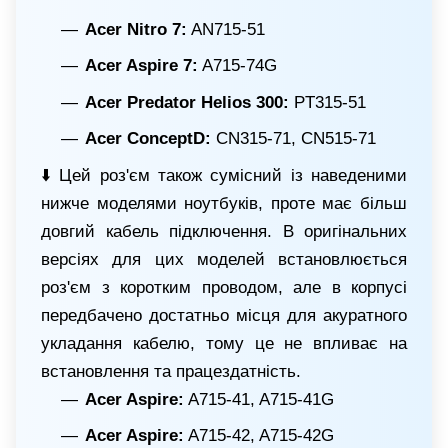
Acer Nitro 7:
AN715-51
Acer Aspire 7:
A715-74G
Acer Predator Helios 300:
PT315-51
Acer ConceptD:
CN315-71, CN515-71
⬇️ Цей роз'єм також сумісний із наведеними
нижче моделями ноутбуків, проте має більш
довгий кабель підключення. В оригінальних
версіях для цих моделей встановлюється
роз'єм з коротким проводом, але в корпусі
передбачено достатньо місця для акуратного
укладання кабелю, тому це не впливає на
встановлення та працездатність.
Acer Aspire:
A715-41, A715-41G
Acer Aspire:
A715-42, A715-42G