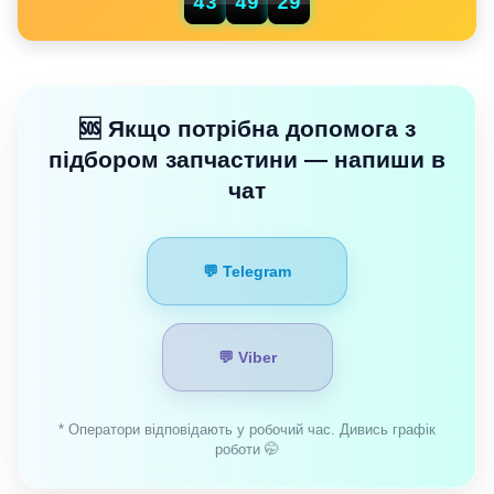
43
49
28
🆘 Якщо потрібна допомога з
підбором запчастини — напиши в
чат
💬 Telegram
💬 Viber
* Оператори відповідають у робочий час. Дивись графік
роботи 🤭