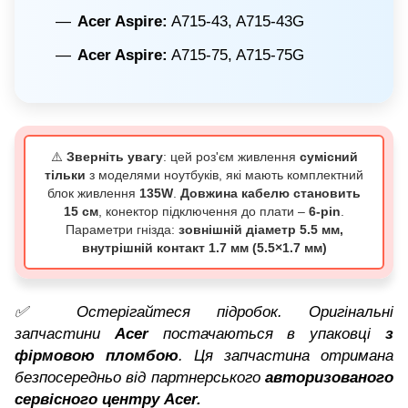
Acer Aspire:
A715-43, A715-43G
Acer Aspire:
A715-75, A715-75G
⚠️
Зверніть увагу
: цей роз'єм живлення
сумісний
тільки
з моделями ноутбуків, які мають комплектний
блок живлення
135W
.
Довжина кабелю становить
15 см
, конектор підключення до плати –
6-pin
.
Параметри гнізда:
зовнішній діаметр 5.5 мм,
внутрішній контакт 1.7 мм (5.5×1.7 мм)
✅ Остерігайтеся підробок. Оригінальні
запчастини
Acer
постачаються в упаковці
з
фірмовою пломбою
. Ця запчастина отримана
безпосередньо від партнерського
авторизованого
сервісного центру Acer.