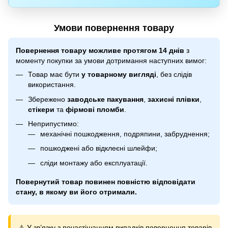
Умови повернення товару
Повернення товару можливе протягом 14 днів
з
моменту покупки за умови дотримання наступних вимог:
Товар має бути
у товарному вигляді
, без слідів
використання.
Збережено
заводське пакування
,
захисні плівки
,
стікери
та
фірмові пломби
.
Неприпустимо:
механічні пошкодження, подряпини, забруднення;
пошкоджені або відклеєні шлейфи;
сліди монтажу або експлуатації.
Повернутий товар повинен повністю відповідати
стану, в якому ви його отримали.
⚠️ У зв’язку з почастішанням випадків повернення товарів