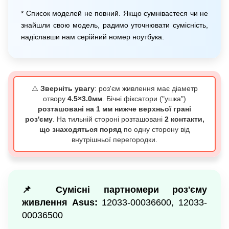
* Список моделей не повний. Якщо сумніваєтеся чи не
знайшли свою модель, радимо уточнювати сумісність,
надіславши нам серійний номер ноутбука.
⚠️
Зверніть увагу
: роз'єм живлення має діаметр
отвору
4.5×3.0мм
. Бічні фіксатори ("ушка")
розташовані на 1 мм нижче верхньої грані
роз'єму
. На тильній стороні розташовані
2 контакти,
що знаходяться поряд
по одну сторону від
внутрішньої перегородки.
📌 Сумісні партномери роз'єму
живлення Asus:
12033-00036600, 12033-
00036500