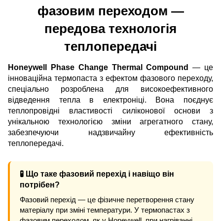
фазовим переходом —
передова технологія
теплопередачі
Honeywell Phase Change Thermal Compound
— це
інноваційна термопаста з ефектом фазового переходу,
спеціально розроблена для високоефективного
відведення тепла в електроніці. Вона поєднує
теплопровідні властивості силіконової основи з
унікальною технологією зміни агрегатного стану,
забезпечуючи надзвичайну ефективність
теплопередачі.
🧪 Що таке фазовий перехід і навіщо він
потрібен?
Фазовий перехід — це фізичне перетворення стану
матеріалу при зміні температури. У термопастах з
фазовим переходом, як у Honeywell, при нагріванні