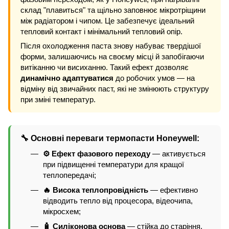
склад "плавиться" та щільно заповнює мікротріщини
між радіатором і чипом. Це забезпечує ідеальний
тепловий контакт і мінімальний тепловий опір.
Після охолодження паста знову набуває твердішої
форми, залишаючись на своєму місці й запобігаючи
витіканню чи висиханню. Такий ефект дозволяє
динамічно адаптуватися
до робочих умов — на
відміну від звичайних паст, які не змінюють структуру
при зміні температур.
🔧 Основні переваги термопасти Honeywell:
⚙️ Ефект фазового переходу
— активується
при підвищенні температури для кращої
теплопередачі;
🔥 Висока теплопровідність
— ефективно
відводить тепло від процесора, відеочипа,
мікросхем;
🧴 Силіконова основа
— стійка до старіння,