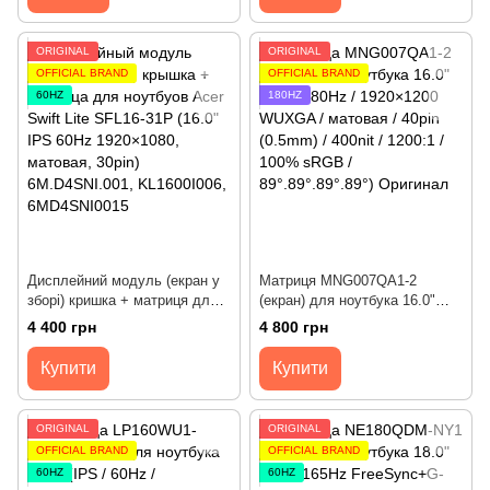
NTSC / 85°.85°.85°.85°)
матова, 30pin) [KD156N29-
Оригінал
30NI] Оригінал
ORIGINAL
ORIGINAL
OFFICIAL BRAND
OFFICIAL BRAND
60HZ
180HZ
Дисплейний модуль (екран у
Матриця MNG007QA1-2
зборі) кришка + матриця для
(екран) для ноутбука 16.0"
ноутбуків Acer Swift Lite
(IPS / 180Hz / 1920×1200
4 400 грн
4 800 грн
SFL16-31P (16.0" IPS 60Hz
WUXGA / матовая / 40pin
1920×1080, матова, 30pin)
(0.5mm) / 400nit / 1200:1 /
Купити
Купити
[KL1600I006] Оригінал
100% sRGB / 89°.89°.89°.89°)
Оригінал
ORIGINAL
ORIGINAL
OFFICIAL BRAND
OFFICIAL BRAND
60HZ
60HZ