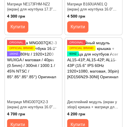
Матриця NE173FHM-NZ2
Матриця B160UAN01.Q
(екран) для ноутбука 17.3"
(екран) для ноутбука 16.0"
IPS 240Hz (1920×1080,
(IPS / 165Hz FreeSync+G-
4 300 грн
4 500 грн
матова, 40pin - 0.4мм, Slim)
Sync / 1920×1200 WUXGA /
300cd/m2, 85/85/85/85, 1000:1
матова / 40pin (0.5mm) / Slim
Купити
Купити
2.6mm / 400nit / 1000:1 / 100%
sRGB / 85°.85°.85°.85°)
Оригінал
ORIGINAL
ORIGINAL
OFFICIAL BRAND
OFFICIAL BRAND
180HZ
60HZ
Матриця MNG007QX2-3
Дисплейний модуль (екран у
(екран) для ноутбука 16.0"
зборі) кришка + матриця для
(IPS / 180Hz / 1920×1200
ноутбуків Acer Aspire Lite
4 700 грн
4 200 грн
WUXGA / матовая / 40pin
AL15-41P, AL15-42P, AL15-43P
(0.5mm) / 300nit / 1000:1 / 45%
(15.6" IPS 60Hz 1920×1080,
Купити
Купити