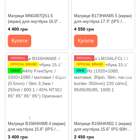
Матриця MNG007QS1-5
Матриця B173HAN05.5 (екран)
(екран) для ноутбука 16.0"
для ноутбука 17.3" (IPS /
(IPS / 60Hz / 1920х1200 /
165Hz FreeSync / 1920×1080
4 400 грн
4 550 грн
матова / 30pin (0.5mm) / Slim
FHD / матовая / 40pin (0.4mm)
3.2мм / 300nit / 1200:1 / 45%
/ Slim 3мм / 300nit / 1000:1 /
Купити
Купити
NTSC / 89°.89°.89°.89°)
100% sRGB / 85°.85°.85°.85°)
Оригінал
Оригінал
ORIGINAL
ORIGINAL
OFFICIAL BRAND
OFFICIAL BRAND
144HZ
60HZ
1
Матриця B156HAN08.4 (екран)
Матриця B156HAN02.1 (екран)
для ноутбука 15.6" (IPS /
для ноутбука 15.6" IPS 60Hz
144Hz FreeSync / 1920×1080 /
(1920×1080, матова, 30pin,
3 400 грн
2 450 грн