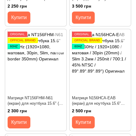
60Hz / 1920х1080 / матова /
IPS 60Hz (1920×1080, матова,
2 250 грн
3 500 грн
30pin (20mm) / Slim з вушками
30pin, Slim, narrow border
/ 250nit / 700:1 / 45% NTSC /
361mm) 300 cd/m2,
Купити
Купити
85°.85°.85°.85°.85°.) Оригінал
89/89/89/89, 1000:1
ORIGINAL
ORIGINAL
OFFICIAL BRAND
OFFICIAL BRAND
60HZ
60HZ
Матриця NT156FHM-N61
Матриця N156HCA-EAB
(екран) для ноутбука 15.6" (TN
(екран) для ноутбука 15.6"
/ 60Hz / 1920×1080 / матовая /
(IPS / 60Hz / 1920×1080 /
2 300 грн
2 500 грн
30pin (20mm) / Slim /
матова / 30pin (20mm) / Slim
дешифратор 28см / 220nit /
3.2мм / дешифратор 28см /
Купити
Купити
500:1 / 45% NTSC /
250nit / 700:1 / 45% NTSC /
45°.45°.20°.40°) Оригінал
89°.89°.89°.89°) Оригінал