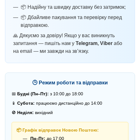
📦 Надійну та швидку доставку без затримок;
📦 Дбайливе пакування та перевірку перед
відправкою.
🙏 Дякуємо за довіру! Якщо у вас виникнуть
запитання — пишіть нам у
Telegram, Viber
або
на email — ми завжди на зв’язку.
🕒 Режим роботи та відправки
📅
Будні (Пн–Пт):
з 10:00 до 18:00
📱
Субота:
працюємо дистанційно до 14:00
🚫
Неділя:
вихідний
📦 Графік відправок Новою Поштою:
Пн–Пт:
до 17:00