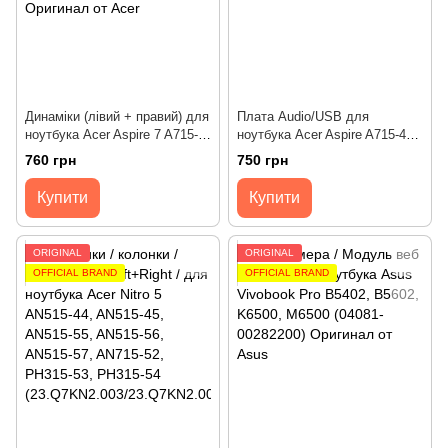
Динаміки (лівий + правий) для
Плата Audio/USB для
ноутбука Acer Aspire 7 A715-
ноутбука Acer Aspire A715-41,
41, A715-42, A715-43, A715-75
A715-42, A715-43, A715-75 (LS-
760 грн
750 грн
(PK230011P00/PK230011Q00)
J812P/LS-K831P) Оригінал від
Оригінал від Acer
Acer
Купити
Купити
ORIGINAL
ORIGINAL
OFFICIAL BRAND
OFFICIAL BRAND