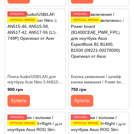
Asus
X1403, X1405, X1503, X1505,
X1603, X1605, X1703 (04081-
00433000) Оригінал від Asus
ORIGINAL
ORIGINAL
OFFICIAL BRAND
OFFICIAL BRAND
Плата Audio/USB/LAN для
Кнопка увімкнення / шлейф
ноутбука Acer Nitro 5 AN515-
кнопки вмикання / Power board
46, AN515-58, AN517-42,
(B1400CEAE_PWR_FPC) для
900 грн
750 грн
AN517-55, Predator Helios
ноутбука Asus ExpertBook B1
PH315-55, PH317-56 (LS-
B1400, B1500 (08221-
Купити
Купити
L749P) Оригінал від Acer
00270000) Оригінал від Asus
ORIGINAL
ORIGINAL
OFFICIAL BRAND
OFFICIAL BRAND