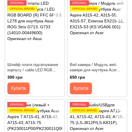
ORIGINAL
ORIGINAL
OFFICIAL BRAND
OFFICIAL BRAND
Шлейф плати підсвічування
Веб камера / Модуль веб-
корпусу / cable LED RGB
камери для ноутбука Acer
board для ноутбука Asus ROG
Aspire A315-42, A315-55, A315-
300 грн
650 грн
Strix G713, G733 [6pin,
57, Extensa EX215-31, EX215-
278mm] (Правий) Оригінал
53 (KS.VGA06.001) Оригінал
Купити
Купити
від Acer
ORIGINAL
ORIGINAL
OFFICIAL BRAND
OFFICIAL BRAND