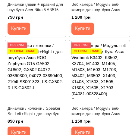
Динаміки (лівий + правий) для
Веб камера / Модуль веб-
ноутбука Acer Nitro 5 AN515-
камери для ноутбука Asus
44, AN515-45, AN515-55,
B5402, B5602, K6500, M6500,
750 грн
1 200 грн
AN515-56, AN515-57, AN715-
UM5302, UM6702 (04081-
52, PH315-53, PH315-54 [2pin]
00282200) Оригінал від Asus
Купити
Купити
(PK230011S00, PK230011T00)
Оригінал від Acer
ORIGINAL
ORIGINAL
OFFICIAL BRAND
OFFICIAL BRAND
Динаміки / колонки / Speaker
Веб камера / Модуль веб-
Set Left+Right / для ноутбука
камери для ноутбука Asus
Asus ROG Zephyrus G15
Vivobook K3402, K3502,
850 грн
1 150 грн
GA502, GU502, GX502 6pin
K3704, M1403, M1405, M1503,
(04072-03690400) Оригінал від
M1603, M1703, M3402, M3502,
Купити
Купити