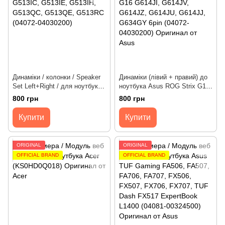
Динаміки / колонки / Speaker
Динаміки (лівий + правий) до
Set Left+Right / для ноутбука
ноутбука Asus ROG Strix G16
Asus ROG Strix G513IC,
G614JI, G614JV, G614JZ,
800 грн
800 грн
G513IE, G513IH, G513QC,
G614JU, G614JJ, G634GY
G513QE, G513RC 4pin (04072-
[6pin] (04072-05040400)
Купити
Купити
04030200) Оригінал від Asus
Оригинал от Asus
ORIGINAL
ORIGINAL
OFFICIAL BRAND
OFFICIAL BRAND