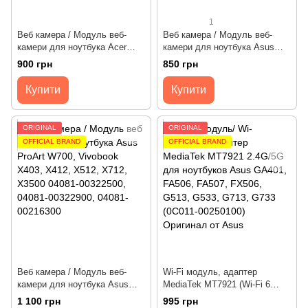
1
Веб камера / Модуль веб-
Веб камера / Модуль веб-
камери для ноутбука Acer
камери для ноутбука Asus
Aspire A315-59, A514-55, A515-
TUF Gaming FX505, FA506,
900 грн
850 грн
57, Extensa EX214-53, EX215-
FA507, FA706, FA707, FX506,
55, TravelMate TMP416-41,
FX507, FX706, FX707, TUF
Купити
Купити
TMP416-51 (KS0HD0Q018)
Dash FX517 ExpertBook L1400
Оригінал від Acer
(04081-00324500) Оригінал від
Asus
ORIGINAL
ORIGINAL
OFFICIAL BRAND
OFFICIAL BRAND
Веб камера / Модуль веб-
Wi-Fi модуль, адаптер
камери для ноутбука Asus
MediaTek MT7921 (Wi-Fi 6
ProArt W700, Vivobook X403,
802.11ax, Bluetooth 5.2, M.2
1 100 грн
995 грн