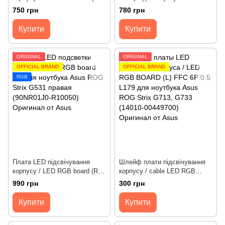
для ноутбука Asus ROG Strix
(KS.0HD0Q.004) Оригінал від
750 грн
780 грн
G513, G533, G713, G733
Acer
права (6050A3250001)
Купити
Купити
Оригінал від Asus
ORIGINAL
ORIGINAL
OFFICIAL BRAND
OFFICIAL BRAND
RGB
Плата LED підсвічування
Шлейф плати підсвічування
корпусу / LED RGB board (R)
корпусу / cable LED RGB
для ноутбука Asus ROG Strix
board для ноутбука Asus ROG
990 грн
300 грн
G512, G531, G532, G712,
Strix G713, G733 [6pin,
G731, GL731, G732 права
179mm] (Лівий) Оригінал
Купити
Купити
(90NR01J0-R10050) Оригінал
від Asus