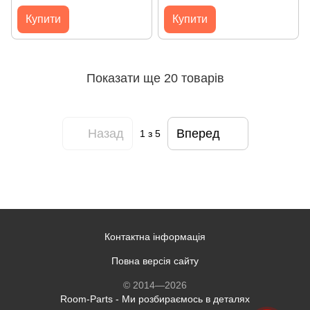
X412, X512, X712, X3500,
2230) [AW-XB468NF] Оригінал
UX431 (04081-00322600)
Купити
Купити
Оригінал від Asus
Показати ще 20 товарів
Назад
Вперед
1
з 5
Контактна інформація
Повна версія сайту
© 2014—2026
Room-Parts - Ми розбираємось в деталях