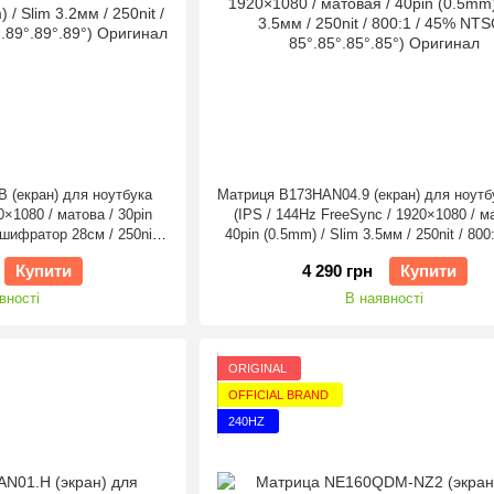
 (екран) для ноутбука
Матриця B173HAN04.9 (екран) для ноутбу
20×1080 / матова / 30pin
(IPS / 144Hz FreeSync / 1920×1080 / м
ешифратор 28см / 250nit /
40pin (0.5mm) / Slim 3.5мм / 250nit / 800
°.89°.89°.89°) Оригінал
NTSC / 85°.85°.85°.85°) Оригінал
Купити
4 290 грн
Купити
вності
В наявності
ORIGINAL
OFFICIAL BRAND
240HZ