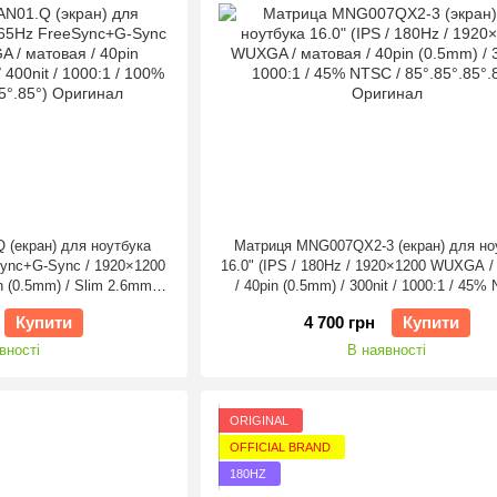
 (екран) для ноутбука
Матриця MNG007QX2-3 (екран) для но
eSync+G-Sync / 1920×1200
16.0" (IPS / 180Hz / 1920×1200 WUXGA /
 (0.5mm) / Slim 2.6mm /
/ 40pin (0.5mm) / 300nit / 1000:1 / 45%
 sRGB / 85°.85°.85°.85°)
85°.85°.85°.85°) Оригінал
Купити
4 700 грн
Купити
гінал
вності
В наявності
ORIGINAL
OFFICIAL BRAND
180HZ