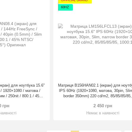
OFFICIAL BRAND
60HZ
кран) для ноутбука 15.6"
Матриця B156HAN02.1 (екран) для ноутбу
 / 1920×1080 / матова /
IPS 60Hz (1920×1080, матова, 30pin, Sli
мм / 250nit / 800:1 / 45%
border 350mm) 220 cd/m2, 85/85/85/85,
85°.85°) Оригінал
Оригінал
0 грн
2 450 грн
наявності
Немає в наявності