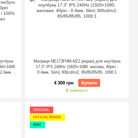
оутбука
Матриця NE173FHM-NZ2 (екран) для ноутбука
560×1600
17.3" IPS 240Hz (1920×1080, матова, 40pin -
2.6мм /
0.4мм, Slim) 300cd/m2, 85/85/85/85, 1000:1
80°.80°)
4 300 грн
Купити
В наявності
ORIGINAL
OFFICIAL BRAND
60HZ