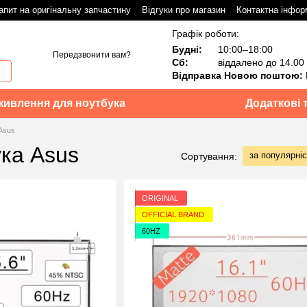
апит на оригінальну запчастину
Відгуки про магазин
Контактна інфор
Графік роботи:
Будні:
10:00–18:00
Передзвонити вам?
Сб:
віддалено до 14.00
Відправка Новою поштою:
живлення для ноутбука
Додаткові 
Asus
ука Asus
за популярні
Сортування:
ORIGINAL
OFFICIAL BRAND
60HZ