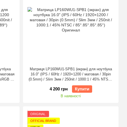
утбука
Матриця LP160WU1-SPB1 (екран) для ноутбука
 матовая
16.0" (IPS / 60Hz / 1920×1200 / матовая / 30pin
 sRGB /
(0.5mm) / Slim 3мм / 250nit / 1000:1 / 45% NTSC /
85°.85°.85°.85°) Оригінал
4 200 грн
Купити
В наявності
ORIGINAL
OFFICIAL BRAND