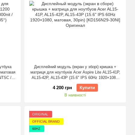
утбука
Дисплейний модуль (екран у зборі) кришка +
 матовая
матриця для ноутбуків Acer Aspire Lite AL15-41P,
 NTSC /
AL15-42P, AL15-43P (15.6" IPS 60Hz 1920×1080,
матова, 30pin) [KD156N29-30NI] Оригінал
4 200 грн
Купити
В наявності
ORIGINAL
OFFICIAL BRAND
60HZ