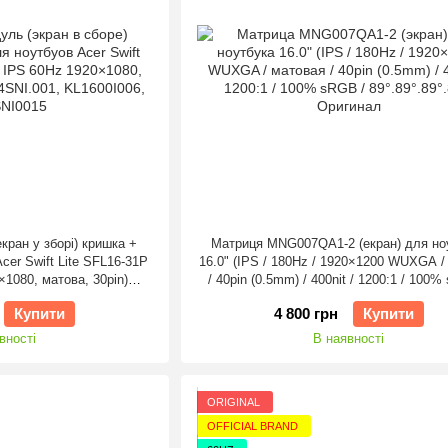
кран у зборі) кришка +
Матриця MNG007QA1-2 (екран) для но
cer Swift Lite SFL16-31P
16.0" (IPS / 180Hz / 1920×1200 WUXGA /
×1080, матова, 30pin)
/ 40pin (0.5mm) / 400nit / 1200:1 / 100%
6] Оригінал
89°.89°.89°.89°) Оригінал
Купити
4 800 грн
Купити
вності
В наявності
ORIGINAL
OFFICIAL BRAND