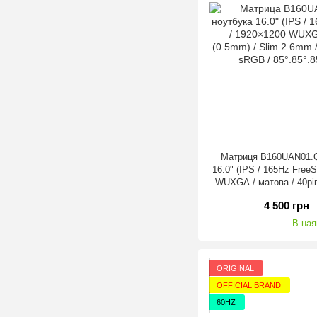
Матриця B160UAN01.Q
16.0" (IPS / 165Hz Fre
WUXGA / матова / 40pin
400nit / 1000:1 / 100%
4 500 грн
Ори
В ная
ORIGINAL
OFFICIAL BRAND
60HZ