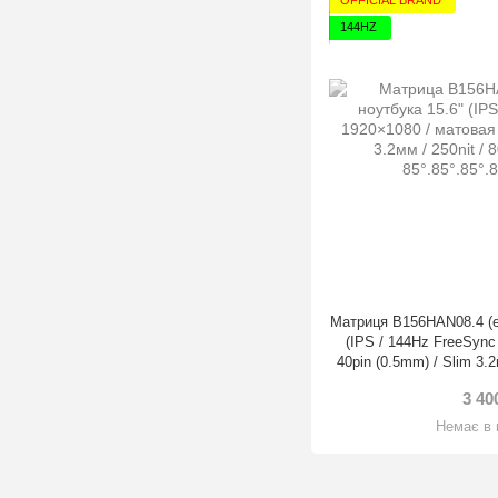
OFFICIAL BRAND
144HZ
Матриця B156HAN08.4 (е
(IPS / 144Hz FreeSync
40pin (0.5mm) / Slim 3.2
NTSC / 85°.85°.
3 40
Немає в 