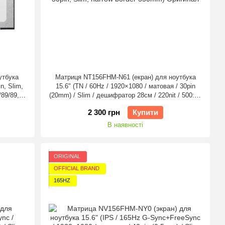
утбука
Матриця NT156FHM-N61 (екран) для ноутбука
n, Slim,
15.6" (TN / 60Hz / 1920×1080 / матовая / 30pin
/89/89,
(20mm) / Slim / дешифратор 28см / 220nit / 500:1 /
45% NTSC / 45°.45°.20°.40°) Оригінал
2 300 грн
Купити
В наявності
ORIGINAL
OFFICIAL BRAND
165HZ