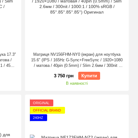
ка 17.3"
Матриця NV156FHM-NY0 (екран) для ноутбука
атова /
15.6" (IPS / 165Hz G-Sync+FreeSync / 1920×1080
:1 / 45%
/ матова / 40pin (0.5mm) / Slim 2.6мм / 300nit /
1000:1 / 100% sRGB / 85°.85°.85°.85°) Оригінал
3 750 грн
Купити
В наявності
ORIGINAL
OFFICIAL BRAND
240HZ