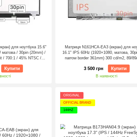
кран) для ноутбука 15.6"
Матриця N161HCA-EA3 (екран) для но
/ матова / 30pin (20mm) /
16.1" IPS 60Hz (1920×1080, матова, 30pi
it / 700:1 / 45% NTSC /
narrow border 361mm) 300 cd/m2, 89/89
°.85°.) Оригінал
1000:1
Купити
3 500 грн
Купити
вності
В наявності
ORIGINAL
OFFICIAL BRAND
144HZ