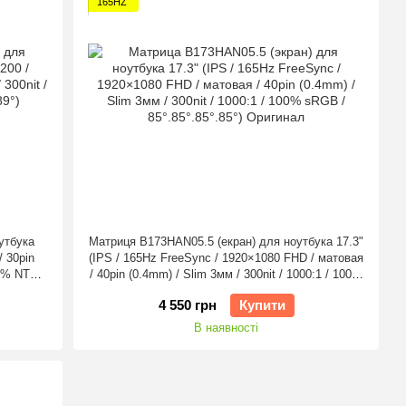
165HZ
утбука
Матриця B173HAN05.5 (екран) для ноутбука 17.3"
/ 30pin
(IPS / 165Hz FreeSync / 1920×1080 FHD / матовая
 45% NTSC
/ 40pin (0.4mm) / Slim 3мм / 300nit / 1000:1 / 100%
sRGB / 85°.85°.85°.85°) Оригінал
4 550 грн
Купити
В наявності