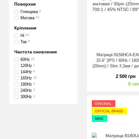
Поверхня
Глянцева
4
Матова
41
Кріплення
Ні
42
Так
3
Частота оновлення
Матриця N156HCA-EAB
60Hz
22
15.6" (IPS / 60Hz / 19
120Hz
1
(20mm) / Slim 3.2мм / д
700:1 / 45% NTSC / 89
144Hz
4
2 500 грн
165Hz
10
В ная
180Hz
3
240Hz
2
300Hz
1
ORIGINAL
OFFICIAL BRAND
60HZ