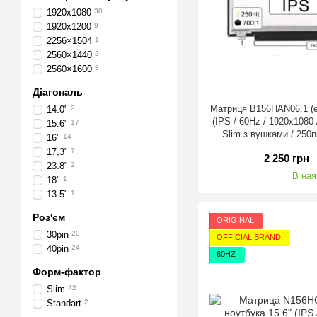
1920x1080
30
1920х1200
9
2256×1504
1
2560×1440
2
2560×1600
3
Діагональ
Матриця B156HAN06.1 (е
14.0"
2
(IPS / 60Hz / 1920х1080 
15.6"
17
Slim з вушками / 250n
16"
14
85°.85°.85°.85
17,3"
7
2 250 грн
23.8"
2
В ная
18"
1
13.5"
1
Роз'єм
ORIGINAL
30pin
20
OFFICIAL BRAND
40pin
24
60HZ
Форм-фактор
Slim
42
Standart
2