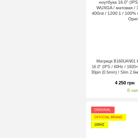
Матриця B160UAN01.H
16.0" (IPS / 60Hz / 192
30pin (0.5mm) / Slim 2.6м
sRGB / 89°.89°.
4 250 грн
В ная
ORIGINAL
OFFICIAL BRAND
165HZ