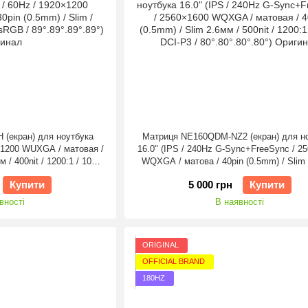
 (екран) для ноутбука
Матриця NE160QDM-NZ2 (екран) для н
0×1200 WUXGA / матовая /
16.0" (IPS / 240Hz G-Sync+FreeSync / 2
м / 400nit / 1200:1 / 100%
WQXGA / матова / 40pin (0.5mm) / Slim 
89°.89°) Оригінал
500nit / 1200:1 / 100% DCI-P3 / 80°.80°.
Купити
5 000 грн
Купити
Оригінал
вності
В наявності
ORIGINAL
OFFICIAL BRAND
180HZ