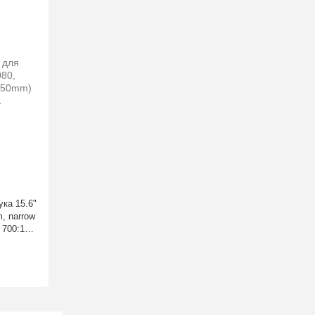
ка 15.6"
m, narrow
 700:1