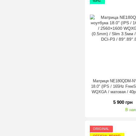
60HZ
Матриця NE180QDM-NY1
18.0" (IPS / 165Hz Fre
WQXGA / матовая / 40pi
300nit / 1000:1 / 100% 
5 900 грн
Ори
В ная
ORIGINAL