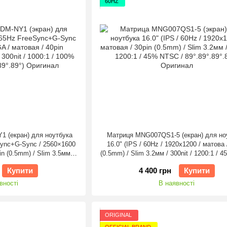
60HZ
 (екран) для ноутбука
Матриця MNG007QS1-5 (екран) для но
eSync+G-Sync / 2560×1600
16.0" (IPS / 60Hz / 1920х1200 / матова 
n (0.5mm) / Slim 3.5мм /
(0.5mm) / Slim 3.2мм / 300nit / 1200:1 /
DCI-P3 / 89°.89°.89°.89°)
/ 89°.89°.89°.89°) Оригінал
Купити
4 400 грн
Купити
гінал
вності
В наявності
ORIGINAL