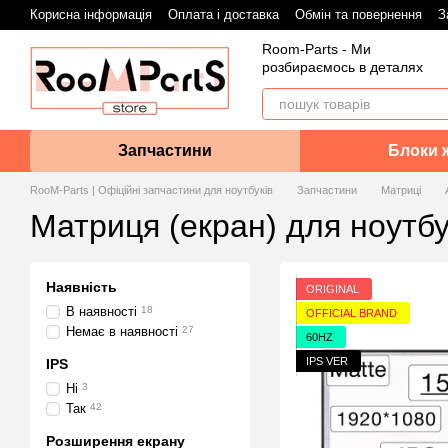
Перейти до основного контенту
Корисна інформація
Оплата і доставка
Обмін та повернення
З
Room-Parts - Ми
розбираємось в деталях
Запчастини
Блоки 
RooM-Parts | Офіційні запчастини для ноутбуків
Запчастини
Матриці
Матриця (екран) для ноутб
Наявність
ORIGINAL
В наявності
18
OFFICIAL BRAND
Немає в наявності
27
60HZ
IPS VER
IPS
Ні
3
Так
42
Розширення екрану