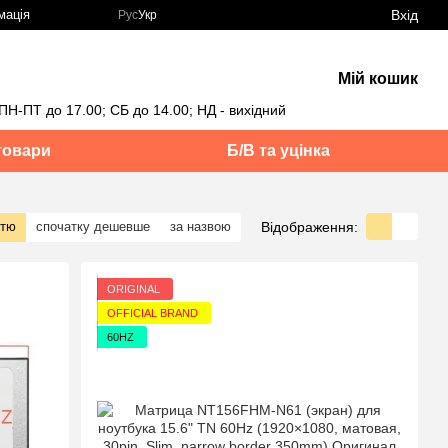
Вхід
мація
Рус
Укр
Мій кошик
ПН-ПТ до 17.00; СБ до 14.00; НД - вихідний
товари
Б/В та уцінка
Відображення:
стю
спочатку дешевше
за назвою
ORIGINAL
OFFICIAL BRAND
60HZ