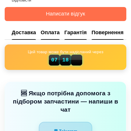
Написати відгук
Доставка
Оплата
Гарантія
Повернення
Цей товар може бути надісланий через
07
18
01
🆘 Якщо потрібна допомога з
підбором запчастини — напиши в
чат
💬 Telegram