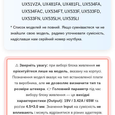
UX51VZA, UX481FA, UX481FL, UX534FA,
UX534FAC, UX534FT, UX533F, UX533FD,
UX533FN, UX535LH, UX535LI
* Список моделей не повний. Якщо сумніваєтеся чи не
знайшли свою модель, радимо уточнювати сумісність,
надіславши нам серійний номер ноутбука.
⚠️
Зверніть увагу:
при виборі блока живлення
не
орієнтуйтеся лише на модель
, вказану на корпусі.
Позначення моделі вказує на тип встановленої плати
та виробника, але
не дозволяє визначити тип та
розміри штекера
. 👉
Головний параметр
під час
вибору блоку живлення — це
вихідні
характеристики (Output): 19V / 3.42A / 65W
та
роз'єм
4.5×3.0 мм
. Значення
Input
на сумісність
не
впливають
і можуть відрізнятися в різних адаптерів.