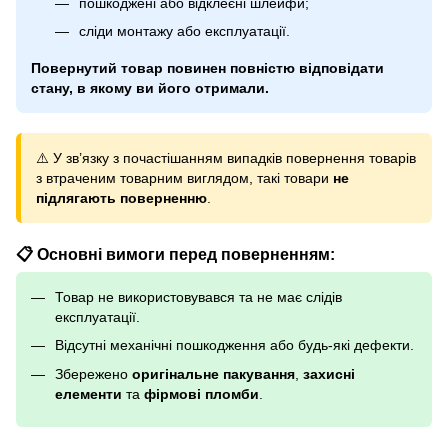
пошкоджені або відклеєні шлейфи;
сліди монтажу або експлуатації.
Повернутий товар повинен повністю відповідати
стану, в якому ви його отримали.
⚠️ У зв’язку з почастішанням випадків повернення товарів
з втраченим товарним виглядом, такі товари
не
підлягають поверненню
.
📋 Основні вимоги перед поверненням:
Товар не використовувався та не має слідів
експлуатації.
Відсутні механічні пошкодження або будь-які дефекти.
Збережено
оригінальне пакування
,
захисні
елементи
та
фірмові пломби
.