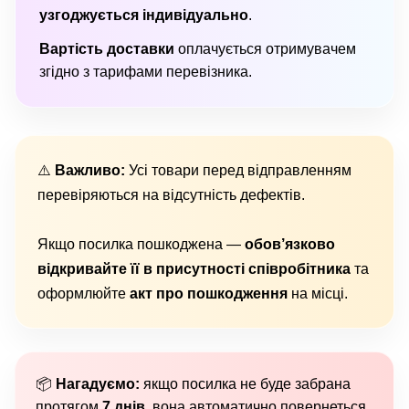
узгоджується індивідуально
.
Вартість доставки
оплачується отримувачем
згідно з тарифами перевізника.
⚠️
Важливо:
Усі товари перед відправленням
перевіряються на відсутність дефектів.
Якщо посилка пошкоджена —
обов’язково
відкривайте її в присутності співробітника
та
оформлюйте
акт про пошкодження
на місці.
📦
Нагадуємо:
якщо посилка не буде забрана
протягом
7 днів
, вона автоматично повернеться