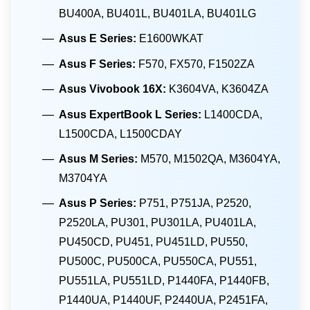
BU400A, BU401L, BU401LA, BU401LG
Asus E Series:
E1600WKAT
Asus F Series:
F570, FX570, F1502ZA
Asus Vivobook 16X:
K3604VA, K3604ZA
Asus ExpertBook L Series:
L1400CDA,
L1500CDA, L1500CDAY
Asus M Series:
M570, M1502QA, M3604YA,
M3704YA
Asus P Series:
P751, P751JA, P2520,
P2520LA, PU301, PU301LA, PU401LA,
PU450CD, PU451, PU451LD, PU550,
PU500C, PU500CA, PU550CA, PU551,
PU551LA, PU551LD, P1440FA, P1440FB,
P1440UA, P1440UF, P2440UA, P2451FA,