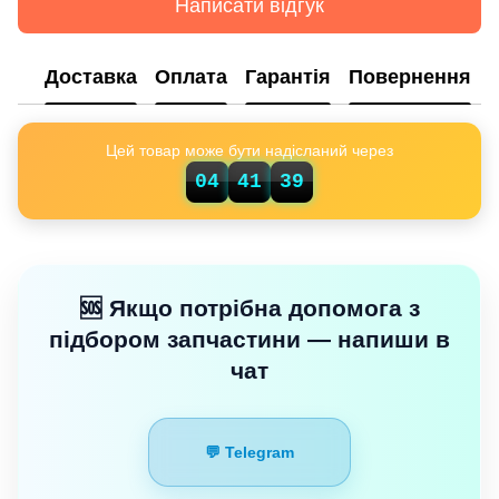
Написати відгук
Доставка
Оплата
Гарантія
Повернення
Цей товар може бути надісланий через
04
41
38
🆘 Якщо потрібна допомога з
підбором запчастини — напиши в
чат
💬 Telegram