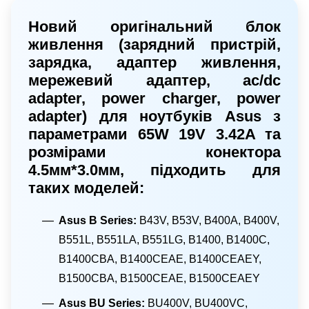
Новий оригінальний блок
живлення (зарядний пристрій,
зарядка, адаптер живлення,
мережевий адаптер, ac/dc
adapter, power charger, power
adapter) для ноутбуків Asus з
параметрами 65W 19V 3.42A та
розмірами конектора
4.5мм*3.0мм, підходить для
таких моделей:
Asus B Series:
B43V, B53V, B400A, B400V,
B551L, B551LA, B551LG, B1400, B1400C,
B1400CBA, B1400CEAE, B1400CEAEY,
B1500CBA, B1500CEAE, B1500CEAEY
Asus BU Series:
BU400V, BU400VC,