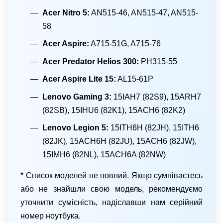
Acer Nitro 5:
AN515-46, AN515-47, AN515-
58
Acer Aspire:
A715-51G, A715-76
Acer Predator Helios 300:
PH315-55
Acer Aspire Lite 15:
AL15-61P
Lenovo Gaming 3:
15IAH7 (82S9), 15ARH7
(82SB), 15IHU6 (82K1), 15ACH6 (82K2)
Lenovo Legion 5:
15ITH6H (82JH), 15ITH6
(82JK), 15ACH6H (82JU), 15ACH6 (82JW),
15IMH6 (82NL), 15ACH6A (82NW)
* Список моделей не повний. Якщо сумніваєтесь
або не знайшли свою модель, рекомендуємо
уточнити сумісність, надіславши нам серійний
номер ноутбука.