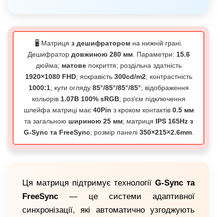
🖥️ Матриця
з дешифратором
на нижній грані.
Дешифратор
довжиною 280 мм
. Параметри:
15.6
дюйма;
матове
покриття; роздільна здатність
1920×1080 FHD
; яскравість
300cd/m2
; контрастність
1000:1
; кути огляду
85°/85°/85°/85°
; відображення
кольорів
1.07B 100% sRGB
; розʼєм підключення
шлейфа матриці має
40Pin
з кроком контактів
0.5 мм
та загальною
шириною 25 мм
; матриця
IPS 165Hz з
G-Sync та FreeSync
; розмір панелі
350×215×2.6mm
.
Ця матриця підтримує технології
G-Sync та
FreeSync
— це системи адаптивної
синхронізації, які автоматично узгоджують