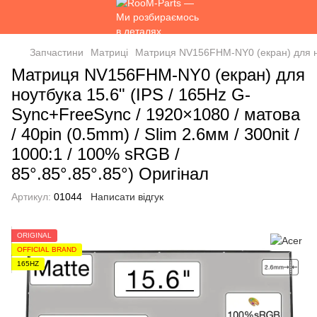
Запчастини
Матриці
Матриця NV156FHM-NY0 (екран) для ноут
Матриця NV156FHM-NY0 (екран) для
ноутбука 15.6" (IPS / 165Hz G-
Sync+FreeSync / 1920×1080 / матова
/ 40pin (0.5mm) / Slim 2.6мм / 300nit /
1000:1 / 100% sRGB /
85°.85°.85°.85°) Оригінал
Артикул:
01044
Написати відгук
ORIGINAL
OFFICIAL BRAND
165HZ