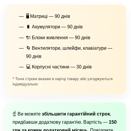
🖥 Матриці — 90 днів
🔋 Акумулятори — 90 днів
🔌 Блоки живлення — 90 днів
🌀 Вентилятори, шлейфи, клавіатури —
90 днів
💻 Корпусні частини — 30 днів
* Точні строки вказані в картці товару або узгоджуються
індивідуально
☝️ Ви можете
збільшити гарантійний строк
,
придбавши додаткову гарантію. Вартість —
150
грн за кожен додатковий місяць
. Повідомте