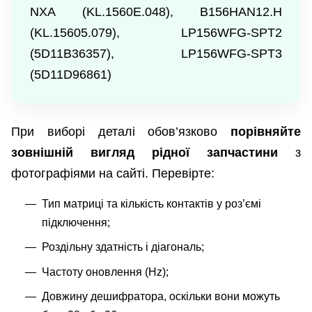
NXA (KL.1560E.048), B156HAN12.H
(KL.15605.079), LP156WFG-SPT2
(5D11B36357), LP156WFG-SPT3
(5D11D96861)
При виборі деталі обов’язково
порівняйте
зовнішній вигляд рідної запчастини
з
фотографіями на сайті. Перевірте:
Тип матриці та кількість контактів у роз’ємі
підключення;
Роздільну здатність і діагональ;
Частоту оновлення (Hz);
Довжину дешифратора, оскільки вони можуть