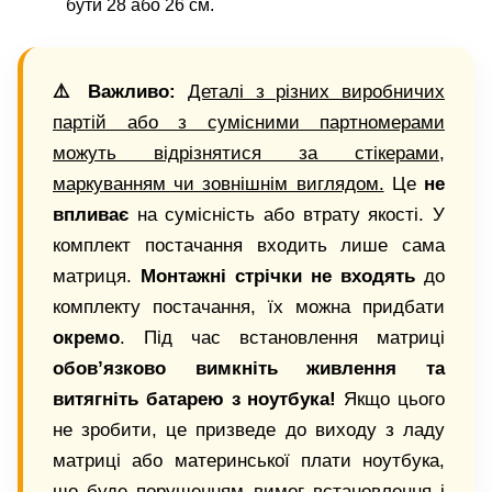
бути 28 або 26 см.
⚠️ Важливо:
Деталі з різних виробничих
партій або з сумісними партномерами
можуть відрізнятися за стікерами,
маркуванням чи зовнішнім виглядом.
Це
не
впливає
на сумісність або втрату якості. У
комплект постачання входить лише сама
матриця.
Монтажні стрічки не входять
до
комплекту постачання, їх можна придбати
окремо
. Під час встановлення матриці
обов’язково вимкніть живлення та
витягніть батарею з ноутбука!
Якщо цього
не зробити, це призведе до виходу з ладу
матриці або материнської плати ноутбука,
що буде порушенням вимог встановлення і