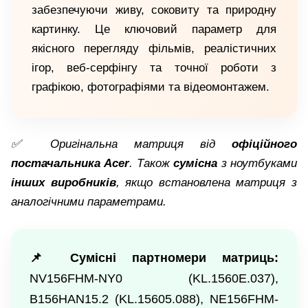
забезпечуючи живу, соковиту та природну
картинку. Це ключовий параметр для
якісного перегляду фільмів, реалістичних
ігор, веб-серфінгу та точної роботи з
графікою, фотографіями та відеомонтажем.
✅ Оригінальна матриця від
офіційного
постачальника Acer
. Також
сумісна
з ноутбуками
інших виробників
, якщо встановлена матриця з
аналогічними параметрами.
📌 Сумісні партномери матриць:
NV156FHM-NY0 (KL.1560E.037),
B156HAN15.2 (KL.15605.088), NE156FHM-