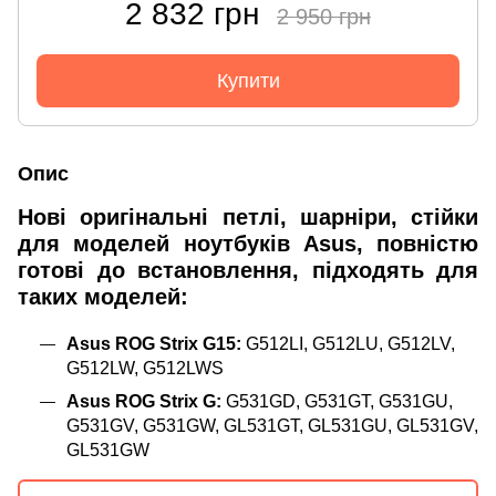
2 832 грн
2 950 грн
Купити
Опис
Нові оригінальні петлі, шарніри, стійки
для моделей ноутбуків Asus, повністю
готові до встановлення, підходять для
таких моделей:
Asus ROG Strix G15:
G512LI, G512LU, G512LV,
G512LW, G512LWS
Asus ROG Strix G:
G531GD, G531GT, G531GU,
G531GV, G531GW, GL531GT, GL531GU, GL531GV,
GL531GW