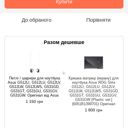
Купити
До обраного
Порівняти
Разом дешевше
Петлі / шарніри для ноутбука
Кришка матриці (екрану) для
Asus G512LI, G512LU, G512LV,
ноутбука Asus ROG Strix
G512LW, G512LWS, G531GD,
G512LI, G512LU, G512LV,
G531GT, G531GU, G531GV,
G512LW, G512LWS, G531GD,
G531GW. Оригінал від Asus
G531GT, G531GU, G531GV,
G531GW [Plastic ver.]
1 150 грн
(6051B1399701) Оригінал
1 800 грн