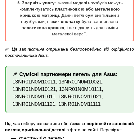
⚠️
Зверніть увагу:
вказані моделі ноутбуків можуть
комплектуватись
пластиковою або металевою
кришкою матриці
. Данні петлі
сумісні тільки
з
ноутбуками, в яких
спочатку
була встановлена
пластикова кришка
, і не підходять для заміни
металевої версії.
✅ Ця запчастина отримана безпосередньо від офіційного
постачальника Asus.
📌 Сумісні партномери петель для Asus:
13NR01N0M10011, 13NR01N0M10021,
13NR01N0M10121, 13NR01N0M10111,
13NR01N0M11011, 13NR01N0M11021,
13NR01N0M11121, 13NR01N0M11111
Під час вибору запчастини обов’язково
порівняйте зовнішній
вигляд оригінальної деталі
з фото на сайті. Перевірте:
конструкцію петель;