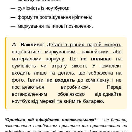
сумісність із ноутбуком;
форму та розташування кріплень;
маркування та типові позначення.
⚠️ Важливо:
Деталі з різних партій можуть
відрізнятися маркуванням, наклейками або
матеріалами корпусу.
Це
не впливає
на
сумісність чи втрату якості. У комплект
входить лише та деталь, що зображена на
фото.
Гвинти
не входять
до комплекту
і не
постачаються виробником. Перед
встановленням обов’язково від’єднайте
ноутбук від мережі та вийміть батарею.
*Оригінал від офіційного постачальника*
— це деталь,
виготовлена виробником пристрою та протестована на
відповідність усім стандартам якості. Такі комплектуючі