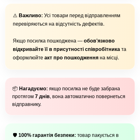
⚠️
Важливо:
Усі товари перед відправленням
перевіряються на відсутність дефектів.
Якщо посилка пошкоджена —
обов’язково
відкривайте її в присутності співробітника
та
оформлюйте
акт про пошкодження
на місці.
📦
Нагадуємо:
якщо посилка не буде забрана
протягом
7 днів
, вона автоматично повернеться
відправнику.
🛡
100% гарантія безпеки:
товар пакується в