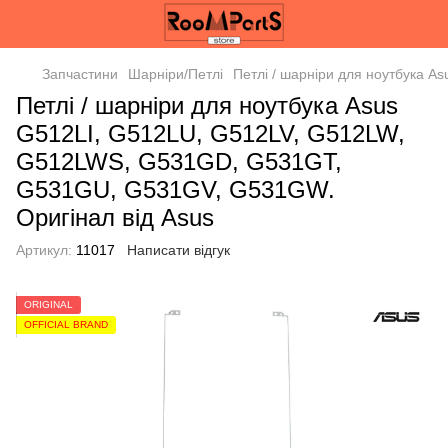
Запчастини
Шарніри/Петлі
Петлі / шарніри для ноутбука 
Петлі / шарніри для ноутбука Asus
G512LI, G512LU, G512LV, G512LW,
G512LWS, G531GD, G531GT,
G531GU, G531GV, G531GW.
Оригінал від Asus
Артикул:
11017
Написати відгук
ORIGINAL
OFFICIAL BRAND