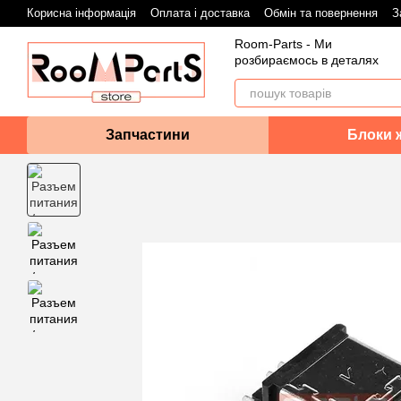
Перейти до основного контенту
Корисна інформація
Оплата і доставка
Обмін та повернення
З
Room-Parts - Ми
розбираємось в деталях
Запчастини
Блоки 