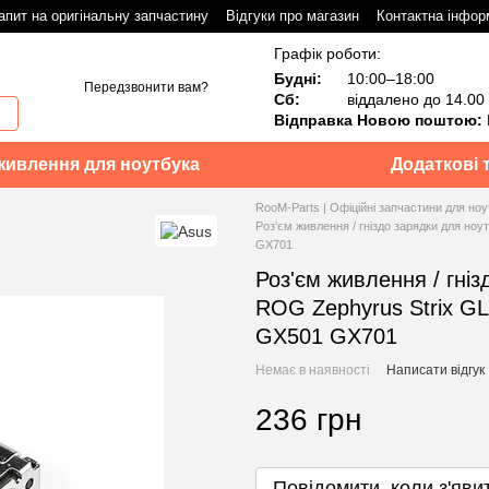
апит на оригінальну запчастину
Відгуки про магазин
Контактна інфор
Графік роботи:
Будні:
10:00–18:00
Передзвонити вам?
Сб:
віддалено до 14.00
Відправка Новою поштою:
живлення для ноутбука
Додаткові 
RooM-Parts | Офіційні запчастини для ноу
Роз'єм живлення / гніздо зарядки для 
GX701
Роз'єм живлення / гні
ROG Zephyrus Strix 
GX501 GX701
Немає в наявності
Написати відгук
236 грн
Повідомити, коли з'яви