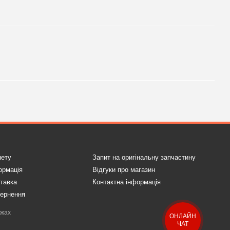
нету
Запит на оригінальну запчастину
ормація
Відгуки про магазин
ставка
Контактна інформація
вернення
ежах
ОНЛАЙН
ЧАТ