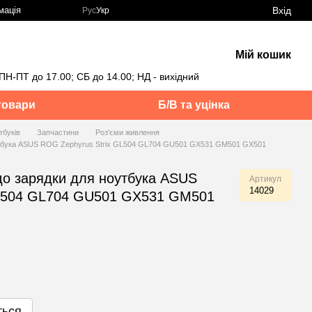
Вхід
мація
Рус
Укр
Мій кошик
ПН-ПТ до 17.00; СБ до 14.00; НД - вихідний
товари
Б/В та уцінка
тбуків
Запчастини
Роз'єми живлення
ноутбука ASUS ROG Zephyrus Strix GL504 GL704 GU501 GX531 GM501 GX501
здо зарядки для ноутбука ASUS
Артикул
14029
GL504 GL704 GU501 GX531 GM501
ться