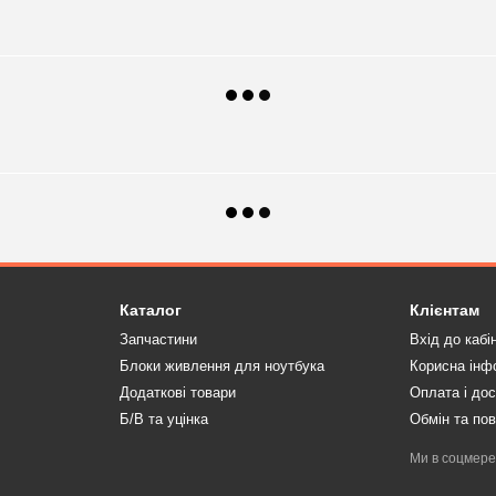
Каталог
Клієнтам
Запчастини
Вхід до кабі
Блоки живлення для ноутбука
Корисна інф
Додаткові товари
Оплата і до
Б/В та уцінка
Обмін та по
Ми в соцмер