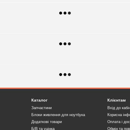
Каталог
Клієнтам
Запчастини
Вхід до кабі
Блоки живлення для ноутбука
Корисна інф
Додаткові товари
Оплата і до
Б/В та уцінка
Обмін та по