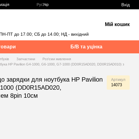
Вхід
мація
Рус
Укр
Мій кошик
ПН-ПТ до 17.00; СБ до 14.00; НД - вихідний
товари
Б/В та уцінка
тбуків
Запчастини
Роз'єми живлення
утбука HP Pavilion G4-1000, G6-1000, G7-1000 (DD0R15AD020, DD0R15AD010) з
до зарядки для ноутбука HP Pavilion
Артикул
14073
-1000 (DD0R15AD020,
ем 8pin 10см