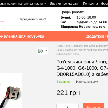
апит на оригінальну запчастину
Відгуки про магазин
Контактна інфор
Графік роботи:
Будні:
10:00–18:00
Передзвонити вам?
Сб:
віддалено до 14.00
Відправка Новою поштою:
живлення для ноутбука
Додаткові 
RooM-Parts | Офіційні запчастини для ноу
Роз'єм живлення / гніздо зарядки для но
кабелем 8pin 10см
Роз'єм живлення / гніз
G4-1000, G6-1000, G7
DD0R15AD010) з кабел
В наявності
Написати відгук
221 грн
Купити