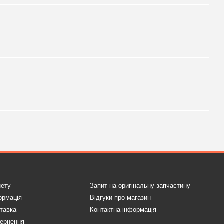
нету
Запит на оригінальну запчастину
ормація
Відгуки про магазин
ставка
Контактна інформація
вернення