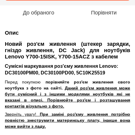
До обраного
Порівняти
Опис
Новий роз'єм живлення (штекер зарядки,
гніздо живлення, DC Jack) для ноутбуків
Lenovo Y700-15ISK, Y700-15ACZ з кабелем
Сумісні маркування роз'єму живлення Lenovo:
DC30100PM00, DC30100PD00, 5C10K25519
Перед покупкою
порівняйте
роз'єм живлення свого
ноутбука
з фото на сайті.
Даний роз'єм живлення може
бути сумісний і з іншими моделями ноутбуків які не
вказані в описі. Порівнюйте роз'єм і розташування
контактів візуально з фото.
Зверніть увагу!
При заміні роз'єму живлення потрібно
повністю знеструмити материнську плату, інакше вона
може вийти з ладу.