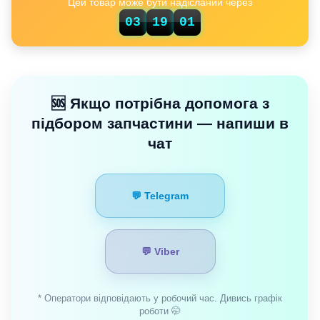
Цей товар може бути надісланий через
01
03
19
🆘 Якщо потрібна допомога з
підбором запчастини — напиши в
чат
💬 Telegram
💬 Viber
* Оператори відповідають у робочий час. Дивись графік
роботи 🤭