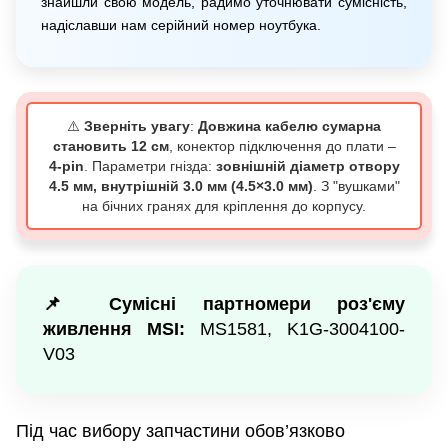
знайшли свою модель, радимо уточнювати сумісність,
надіславши нам серійний номер ноутбука.
⚠️
Зверніть увагу
:
Довжина кабелю сумарна
становить 12 см
, конектор підключення до плати –
4-pin
. Параметри гнізда:
зовнішній діаметр отвору
4.5 мм, внутрішній 3.0 мм (4.5×3.0 мм)
. З "вушками"
на бічних гранях для кріплення до корпусу.
📌 Сумісні партномери роз'єму
живлення MSI:
MS1581, K1G-3004100-
V03
Під час вибору запчастини обов’язково