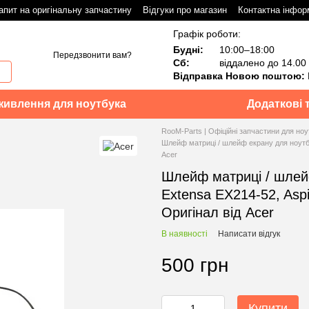
апит на оригінальну запчастину
Відгуки про магазин
Контактна інфор
Графік роботи:
Будні:
10:00–18:00
Передзвонити вам?
Сб:
віддалено до 14.00
Відправка Новою поштою:
живлення для ноутбука
Додаткові 
RooM-Parts | Офіційні запчастини для ноу
Шлейф матриці / шлейф екрану для ноутбу
Acer
Шлейф матриці / шлей
Extensa EX214-52, Asp
Оригінал від Acer
В наявності
Написати відгук
500 грн
Купити