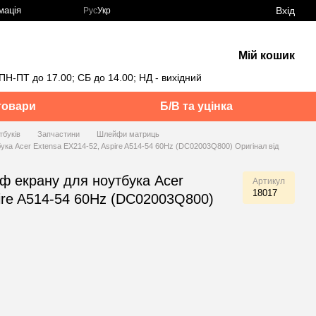
Вхід
мація
Рус
Укр
Мій кошик
ПН-ПТ до 17.00; СБ до 14.00; НД - вихідний
товари
Б/В та уцінка
тбуків
Запчастини
Шлейфи матриць
ка Acer Extensa EX214-52, Aspire A514-54 60Hz (DC02003Q800) Оригінал від
ф екрану для ноутбука Acer
Артикул
18017
ire A514-54 60Hz (DC02003Q800)