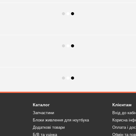
Каталог
Клієнтам
Запчастини
Вхід до кабі
Блоки живлення для ноутбука
Корисна інф
Додаткові товари
Оплата і до
Б/В та уцінка
Обмін та по