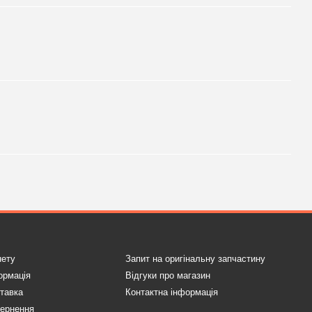
нету
Запит на оригінальну запчастину
ормація
Відгуки про магазин
ставка
Контактна інформація
вернення