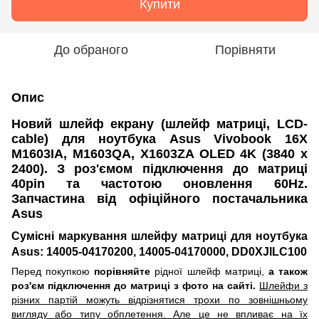
Купити
До обраного
Порівняти
Опис
Новий шлейф екрану (шлейф матриці, LCD-
cable) для ноутбука Asus Vivobook 16X
M1603IA, M1603QA, X1603ZA OLED 4K (3840 x
2400). З роз'ємом підключення до матриці
40pin та частотою оновлення 60Hz.
Запчастина від офіційного постачальника
Asus
Сумісні маркування шлейфу матриці для ноутбука
Asus: 14005-04170200, 14005-04170000, DD0XJILC100
Перед покупкою
порівняйте
рідної шлейф матриці,
а також
роз'єм підключення до матриці з фото на сайті.
Шлейфи з
різних партій можуть відрізнятися трохи по зовнішньому
вигляду або типу обплетення. Але це не впливає на їх