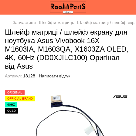
Запчастини
Шлейфи матриць
Шлейф матриці / шлейф екра
Шлейф матриці / шлейф екрану для
ноутбука Asus Vivobook 16X
M1603IA, M1603QA, X1603ZA OLED,
4K, 60Hz (DD0XJILC100) Оригінал
від Asus
Артикул:
18128
Написати відгук
ORIGINAL
OFFICIAL BRAND
60HZ
OLED