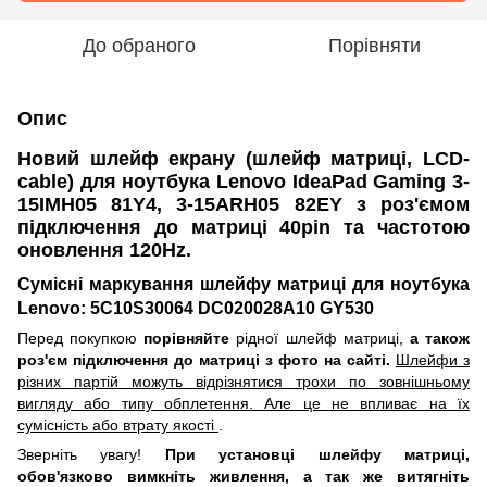
До обраного
Порівняти
Опис
Новий шлейф екрану (шлейф матриці, LCD-
cable) для ноутбука Lenovo IdeaPad Gaming 3-
15IMH05 81Y4, 3-15ARH05 82EY з роз'ємом
підключення до матриці 40pin та частотою
оновлення 120Hz.
Сумісні маркування шлейфу матриці для ноутбука
Lenovo: 5C10S30064 DC020028A10 GY530
Перед покупкою
порівняйте
рідної шлейф матриці,
а також
роз'єм підключення до матриці з фото на сайті.
Шлейфи з
різних партій можуть відрізнятися трохи по зовнішньому
вигляду або типу обплетення. Але це не впливає на їх
сумісність або втрату якості
.
Зверніть увагу!
При установці шлейфу матриці,
обов'язково вимкніть живлення, а так же витягніть