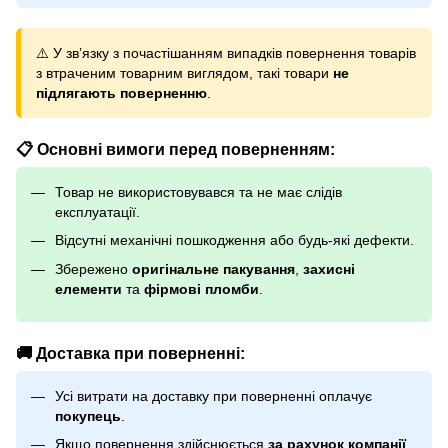
⚠️ У зв’язку з почастішанням випадків повернення товарів
з втраченим товарним виглядом, такі товари
не
підлягають поверненню
.
📋 Основні вимоги перед поверненням:
Товар не використовувався та не має слідів
експлуатації.
Відсутні механічні пошкодження або будь-які дефекти.
Збережено
оригінальне пакування
,
захисні
елементи
та
фірмові пломби
.
🚚 Доставка при поверненні:
Усі витрати на доставку при поверненні оплачує
покупець
.
Якщо повернення здійснюється
за рахунок компанії
,