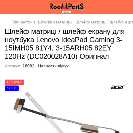
Запчастини
Шлейфи матриць
Шлейф матриці / шлейф екра
Шлейф матриці / шлейф екрану для
ноутбука Lenovo IdeaPad Gaming 3-
15IMH05 81Y4, 3-15ARH05 82EY
120Hz (DC020028A10) Оригінал
Артикул:
18082
Написати відгук
ORIGINAL
120HZ