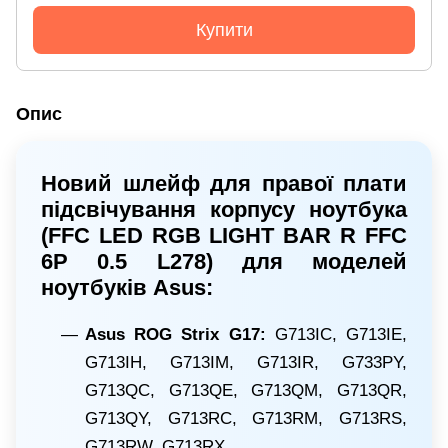
Купити
Опис
Новий шлейф для правої плати
підсвічування корпусу ноутбука
(FFC LED RGB LIGHT BAR R FFC
6P 0.5 L278) для моделей
ноутбуків
Asus:
Asus ROG Strix G17:
G713IC, G713IE,
G713IH, G713IM, G713IR, G733PY,
G713QC, G713QE, G713QM, G713QR,
G713QY, G713RC, G713RM, G713RS,
G713RW, G713RX