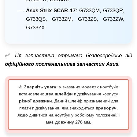
Asus Strix SCAR 17:
G733QM, G733QR,
G733QS, G733ZM, G733ZS, G733ZW,
G733ZX
✅ Ця запчастина отримана безпосередньо від
офіційного постачальника запчастин Asus.
⚠️
Зверніть увагу:
у вказаних моделях ноутбуків
встановлено
два шлейфи
підсвічування корпусу
різної довжини
. Даний шлейф призначений для
плати підсвічування, яка знаходиться
праворуч
,
якщо дивитися на ноутбук у робочому положенні, і
має довжину 278 мм.