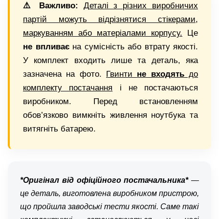
⚠️ Важливо:
Деталі з різних виробничих
партій можуть відрізнятися стікерами,
маркуванням або матеріалами корпусу.
Це
не впливає
на сумісність або втрату якості.
У комплект входить лише та деталь, яка
зазначена на фото.
Гвинти
не входять
до
комплекту постачання
і не постачаються
виробником. Перед встановленням
обов’язково вимкніть живлення ноутбука та
витягніть батарею.
*Оригінал від офіційного постачальника*
—
це деталь, виготовлена виробником пристрою,
що пройшла заводські тести якості. Саме такі