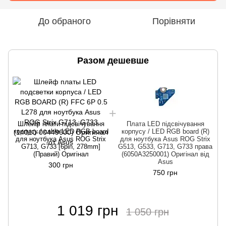
До обраного
Порівняти
Разом дешевше
Шлейф плати підсвічування
Плата LED підсвічування
корпусу / cable LED RGB board
корпусу / LED RGB board (R)
для ноутбука Asus ROG Strix
для ноутбука Asus ROG Strix
G713, G733 [6pin, 278mm]
G513, G533, G713, G733 права
(Правий) Оригінал
(6050A3250001) Оригінал від
Asus
300 грн
750 грн
1 019 грн
1 050 грн