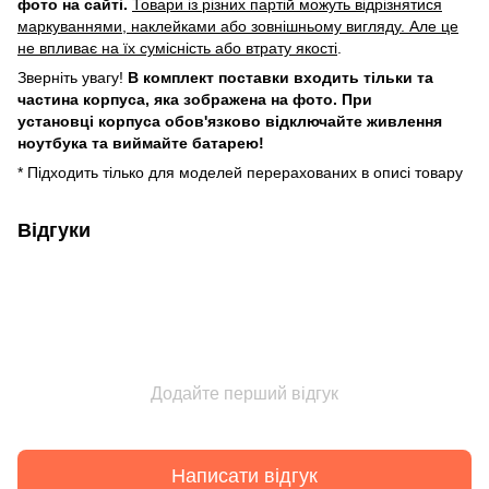
фото на сайті.
Товари із різних партій можуть відрізнятися
маркуваннями, наклейками або зовнішньому вигляду. Але це
не впливає на їх сумісність або втрату якості
.
Зверніть увагу!
В комплект поставки входить тільки та
частина корпуса, яка зображена на фото. При
установці корпуса обов'язково відключайте живлення
ноутбука та виймайте батарею!
* Підходить тілько для моделей перерахованих в описі товару
Відгуки
Додайте перший відгук
Написати відгук