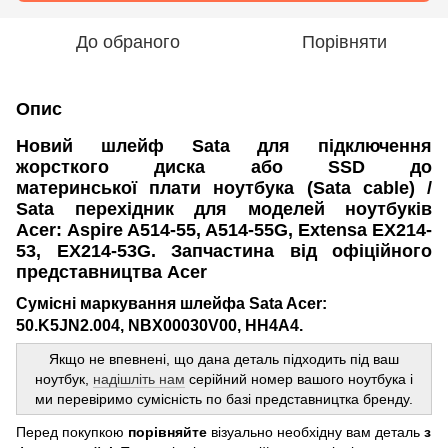
До обраного
Порівняти
Опис
Новий шлейф Sata для підключення
жорсткого диска або SSD до
материнської плати ноутбука (Sata cable) /
Sata перехідник для моделей ноутбуків
Acer:
Aspire A514-55, A514-55G, Extensa EX214-
53, EX214-53G. Запчастина від офіційного
представництва Acer
Сумісні маркування шлейфа Sata Acer:
50.K5JN2.004, NBX00030V00, HH4A4.
Якщо не впевнені, що дана деталь підходить під ваш
ноутбук,
надішліть нам
серійний номер вашого ноутбука і
ми перевіримо сумісність по базі представництка бренду.
Перед покупкою
порівняйте
візуально необхідну вам деталь
з