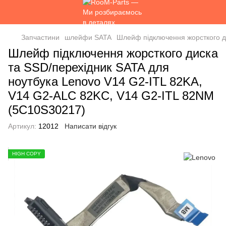
Запчастини
шлейфи SATA
Шлейф підключення жорсткого д
Шлейф підключення жорсткого диска
та SSD/перехідник SATA для
ноутбука Lenovo V14 G2-ITL 82KA,
V14 G2-ALC 82KC, V14 G2-ITL 82NM
(5C10S30217)
Артикул:
12012
Написати відгук
HIGH COPY