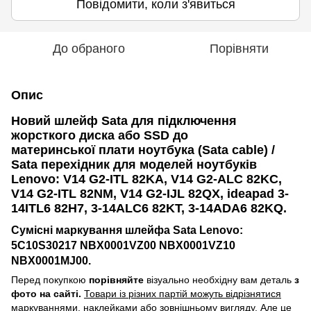
Повідомити, коли з'явиться
До обраного
Порівняти
Опис
Новий шлейф Sata для підключення
жорсткого диска або SSD до
материнської плати ноутбука (Sata cable) /
Sata перехідник для моделей ноутбуків
Lenovo:
V14 G2-ITL 82KA, V14 G2-ALC 82KC,
V14 G2-ITL 82NM, V14 G2-IJL 82QX, ideapad 3-
14ITL6 82H7, 3-14ALC6 82KT, 3-14ADA6 82KQ.
Сумісні маркування шлейфа Sata Lenovo:
5C10S30217 NBX0001VZ00 NBX0001VZ10
NBX0001MJ00.
Перед покупкою
порівняйте
візуально необхідну вам деталь
з
фото на сайті.
Товари із різних партій можуть відрізнятися
маркуваннями, наклейками або зовнішньому вигляду. Але це