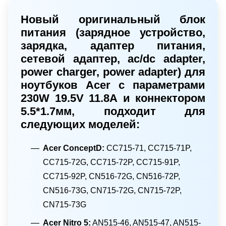
Новый оригинальный блок
питания (зарядное устройство,
зарядка, адаптер питания,
сетевой адаптер, ac/dc adapter,
power charger, power adapter) для
ноутбуков Acer с параметрами
230W 19.5V 11.8А и коннектором
5.5*1.7мм, подходит для
следующих моделей:
Acer ConceptD:
CC715-71, CC715-71P,
CC715-72G, CC715-72P, CC715-91P,
CC715-92P, CN516-72G, CN516-72P,
CN516-73G, CN715-72G, CN715-72P,
CN715-73G
Acer Nitro 5:
AN515-46, AN515-47, AN515-