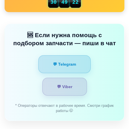
30
49
21
🆘 Если нужна помощь с
подбором запчасти — пиши в чат
💬 Telegram
💬 Viber
* Операторы отвечают в рабочее время. Смотри график
работы 🤭