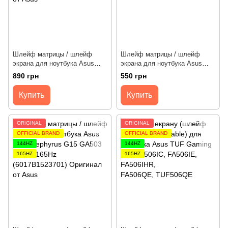
Шлейф матрицы / шлейф
Шлейф матрицы / шлейф
экрана для ноутбука Asus
экрана для ноутбука Asus
ROG Strix G713I, G713Q,
FX705, TUF705, TUF765 60Hz
890 грн
550 грн
G713R 144/165/240Hz [0.5mm]
(1422-03390A2) Оригинал от
(6017B1706401) Оригинал от
Asus
Купить
Купить
Asus
ORIGINAL
ORIGINAL
OFFICIAL BRAND
OFFICIAL BRAND
144HZ
144HZ
165HZ
165HZ