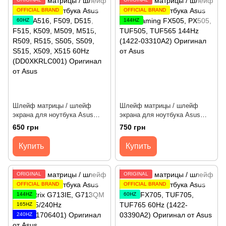
OFFICIAL BRAND
OFFICIAL BRAND
60HZ
144HZ
Шлейф матрицы / шлейф
Шлейф матрицы / шлейф
экрана для ноутбука Asus
экрана для ноутбука Asus
A509, A516, F509, D515, F515,
TUF Gaming FX505, PX505,
650 грн
750 грн
K509, M509, M515, R509,
TUF505, TUF565 144Hz (1422-
R515, S505, S509, S515, X509,
033V0A2) Оригинал от Asus
Купить
Купить
X515 60Hz (1422-03RJ0AS)
Оригинал от Asus
ORIGINAL
ORIGINAL
OFFICIAL BRAND
OFFICIAL BRAND
144HZ
60HZ
165HZ
240HZ