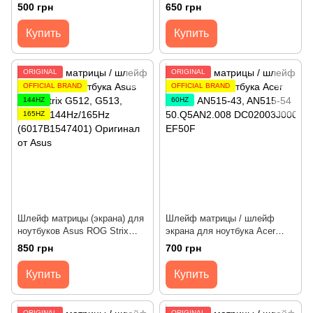
Extensa EX214-52, Aspire
ideapad 5-15ITL05 5-15ALC05
500 грн
650 грн
A514-54 60Hz (DC02003Q800)
5-15ARE05 81YK, 81YQ 60Hz
Оригинал от Acer
(DC02002BS00) Оригинал
Купить
Купить
ORIGINAL
ORIGINAL
OFFICIAL BRAND
OFFICIAL BRAND
144HZ
60HZ
165HZ
Шлейф матрицы (экрана) для
Шлейф матрицы / шлейф
ноутбуков Asus ROG Strix
экрана для ноутбука Acer
G512IC, G513, PX513
Nitro 5 AN515-43, AN515-54
850 грн
700 грн
[120/144/165Hz] 0.5mm
[60Hz] (DC02003J000)
(6017B1547401/6017B1701801)
Оригинал от Acer
Купить
Купить
Оригинал от Asus
ORIGINAL
ORIGINAL