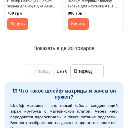
Шлейф матрицы / шлейф
Шлейф матрицы / шлейф
экрана для ноутбука Asus
экрана для ноутбука Asus
ROG Zephyrus G15 GA503
TUF Gaming A15 FA506,
700 грн
800 грн
144Hz/165Hz (6017B1523701)
TUF506 144Hz/165Hz
Оригинал от Asus
(DD0NJILC121) Оригинал от
Купить
Купить
Asus
Показать еще 20 товаров
Назад
Вперед
1
из 8
🔌 Что такое шлейф матрицы и зачем он
нужен?
Шлейф матрицы — это тонкий кабель, соединяющий
экран ноутбука с материнской платой. Через него
передаются видеосигналы, а также питание подсветки.
Без него изображение на дисплее просто не появится.