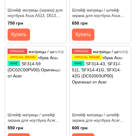
Шлейф матрицы (экрана) для
Шлейф матрицы / шлейф
ноутбука Asus A513, D513,
экрана для ноутбука Asus
F513, K513, M513, S513, X513
A570, D570, F570, K570,
750 грн
650 грн
[IPS ver.] (1422-03JT0AS)
M570, R570, X570 60Hz
Оригинал от Asus
(DD0XKILC110) Оригинал от
Купить
Купить
Asus
ORIGINAL
ORIGINAL
OFFICIAL BRAND
OFFICIAL BRAND
60HZ
60HZ
Шлейф матрицы / шлейф
Шлейф матрицы / шлейф
экрана для ноутбука Acer
экрана для ноутбука Acer
Swift 3 SF314-42, SF314-59
Swift 3 SF314-43, SF314-511,
550 грн
600 грн
(DC02C00PV00) Оригинал от
SFX14-41G, SFX14-42G