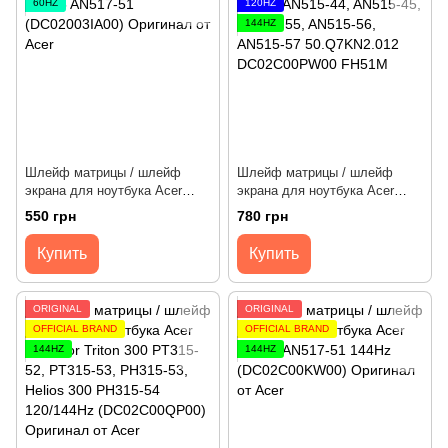
60HZ
120HZ
144HZ
Шлейф матрицы / шлейф
Шлейф матрицы / шлейф
экрана для ноутбука Acer
экрана для ноутбука Acer
Nitro 5 AN517-51 60Hz
Nitro 5 AN515-44, AN515-45,
550 грн
780 грн
(DC02003IA00) Оригинал от
AN515-55, AN515-56, AN515-57
Acer
120/144Hz (DC02C00PW00)
Купить
Купить
Оригинал от Acer
ORIGINAL
ORIGINAL
OFFICIAL BRAND
OFFICIAL BRAND
144HZ
144HZ