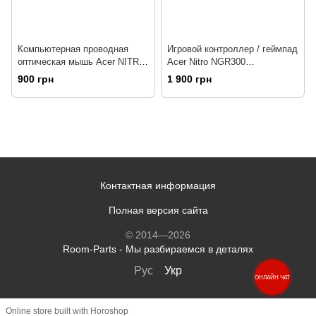
Компьютерная проводная
Игровой контроллер / геймпад
оптическая мышь Acer NITRO
Acer Nitro NGR300
NMW120 (GP.MCE11.01R)
(GP.OTH11.06F)
900 грн
1 900 грн
USB-A, чорний
Контактная информация
Полная версия сайта
© 2014—2026
Room-Parts - Мы разбираемся в деталях
Рус
Укр
ОНЛАЙН ЧАТ
Online store built with Horoshop