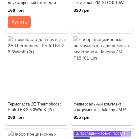
двухсторонний скотч для
ПК Zalman ZM-STC10 10W/mK
крепления матрицы /
(2г)
160 грн
330 грн
эластичная двухсторонняя
липкая лента для установки
Купить
матриц ноутбука
(210мм*10мм*0.3мм) 2шт
Термопаста 2E Thermoboost
Универсальный комплект
Profi TB8-2 8.3W/mK (2г)
инструментов Jakemy JM-P18
(61 шт) в чехле
280 грн
655 грн
⚠️ ПОСЛЕДНИЙ ТОВАР. ПОСТАВОК БОЛЬШЕ НЕ БУДЕТ.