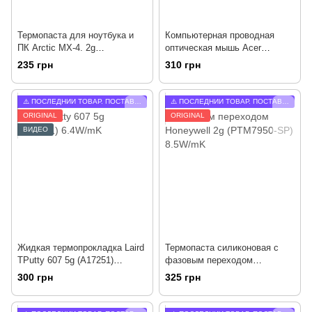
Термопаста для ноутбука и
Компьютерная проводная
ПК Arctic MX-4. 2g
оптическая мышь Acer
(ACTCP00007B) 8.5W/mK
(DC.11211.007) Оригинал от
235 грн
310 грн
Acer
⚠️ ПОСЛЕДНИЙ ТОВАР. ПОСТАВОК БОЛЬШЕ НЕ БУДЕТ.
⚠️ ПОСЛЕДНИЙ ТОВАР. ПОСТАВОК БОЛЬШЕ НЕ БУДЕТ.
ORIGINAL
ORIGINAL
ВИДЕО
Жидкая термопрокладка Laird
Термопаста силиконовая с
TPutty 607 5g (A17251)
фазовым переходом
6.4W/mK
Honeywell 2g (PTM7950-SP)
300 грн
325 грн
8.5W/mK