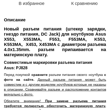
В избранное
К сравнению
Описание
Новый разъем питания (штекер зарядки,
гнездо питания, DC Jack) для ноутбуков Asus
X553, X553MA, F553, F553MA, K553,
K553MA, X453, X453MA с диаметром разъема
4.0х1.35mm. разъем припаивается на
материнскую плату.
Совместимые маркировки разъема питания
Asus: PJ828
Перед покупкой
сравните
разъем питания своего ноутбука
с
фото на сайте.
Данный разъем питания может быть
совместим и с другим моделям ноутбуков которые не указаны
в описании. Сравнивайте разъем и расположение контактов
визуально с фото.
Обратите внимание!
При замене разъема питания
требуется полностью обесточить материнскую плату,