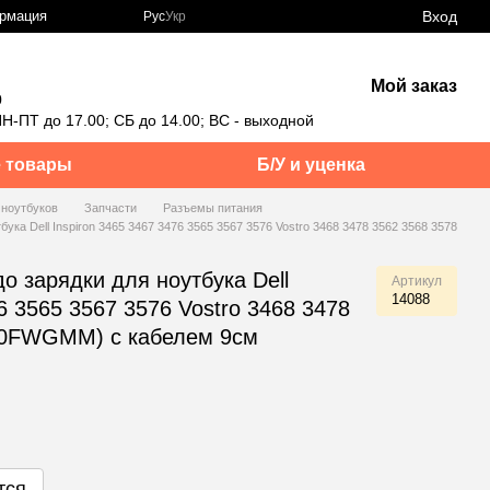
Вход
ормация
Рус
Укр
Мой заказ
0
Н-ПТ до 17.00; СБ до 14.00; ВС - выходной
 товары
Б/У и уценка
 ноутбуков
Запчасти
Разъемы питания
бука Dell Inspiron 3465 3467 3476 3565 3567 3576 Vostro 3468 3478 3562 3568 3578
до зарядки для ноутбука Dell
Артикул
14088
6 3565 3567 3576 Vostro 3468 3478
 (0FWGMM) с кабелем 9см
тся