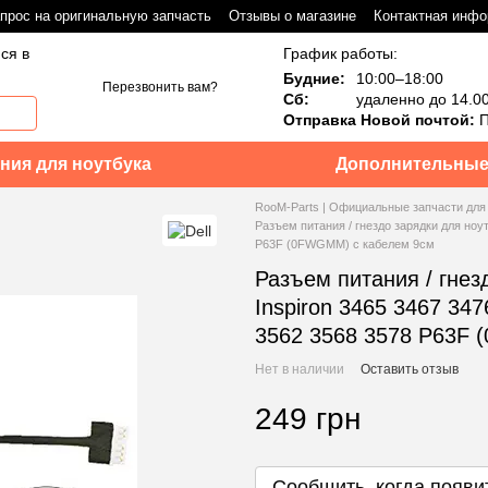
прос на оригинальную запчасть
Отзывы о магазине
Контактная инф
ся в
График работы:
Будние:
10:00–18:00
Перезвонить вам?
Сб:
удаленно до 14.0
Отправка Новой почтой:
П
ния для ноутбука
Дополнительные
RooM-Parts | Официальные запчасти для
Разъем питания / гнездо зарядки для ноут
P63F (0FWGMM) с кабелем 9см
Разъем питания / гнез
Inspiron 3465 3467 347
3562 3568 3578 P63F
Нет в наличии
Оставить отзыв
249 грн
Сообщить, когда появи