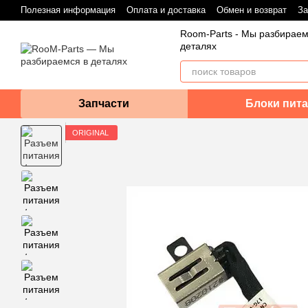
Перейти к основному контенту
Полезная информация
Оплата и доставка
Обмен и возврат
За
Room-Parts - Мы разбираем
деталях
Запчасти
Блоки пита
ORIGINAL