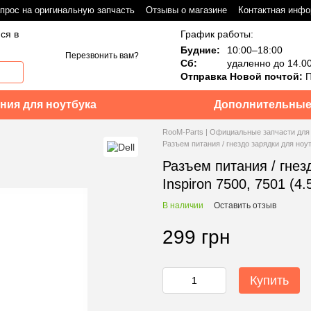
прос на оригинальную запчасть
Отзывы о магазине
Контактная инф
ся в
График работы:
Будние:
10:00–18:00
Перезвонить вам?
Сб:
удаленно до 14.0
Отправка Новой почтой:
П
ния для ноутбука
Дополнительные
RooM-Parts | Официальные запчасти для
Разъем питания / гнездо зарядки для ноут
Разъем питания / гнез
Inspiron 7500, 7501 (4
В наличии
Оставить отзыв
299 грн
Купить