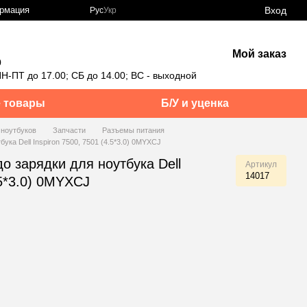
Вход
ормация
Рус
Укр
Мой заказ
0
Н-ПТ до 17.00; СБ до 14.00; ВС - выходной
 товары
Б/У и уценка
 ноутбуков
Запчасти
Разъемы питания
бука Dell Inspiron 7500, 7501 (4.5*3.0) 0MYXCJ
до зарядки для ноутбука Dell
Артикул
14017
.5*3.0) 0MYXCJ