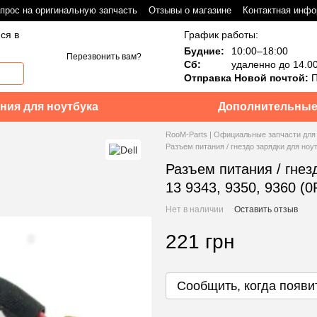
прос на оригинальную запчасть
Отзывы о магазине
Контактная инф
ся в
График работы:
Будние:
10:00–18:00
Перезвонить вам?
Сб:
удаленно до 14.0
Отправка Новой почтой:
П
ния для ноутбука
Дополнительные
RooM-Parts | Официальные запчасти для
Разъем питания / гнездо зарядки для ноу
Разъем питания / гнез
13 9343, 9350, 9360 (
Нет в наличии
Оставить отзыв
221 грн
Сообщить, когда появи