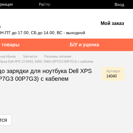
Вход
ормация
Рус
Укр
Мой заказ
0
Н-ПТ до 17.00; СБ до 14.00; ВС - выходной
 товары
Б/У и уценка
 ноутбуков
Запчасти
Разъемы питания
тбука Dell XPS 13 9343, 9350, 9360 (0P7G3 00P7G3) с кабелем
до зарядки для ноутбука Dell XPS
Артикул
14040
0P7G3 00P7G3) с кабелем
тся