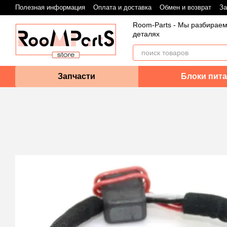
Перейти к основному контенту
Полезная информация
Оплата и доставка
Обмен и возврат
За
Room-Parts - Мы разбираем
деталях
Запчасти
Блоки пита