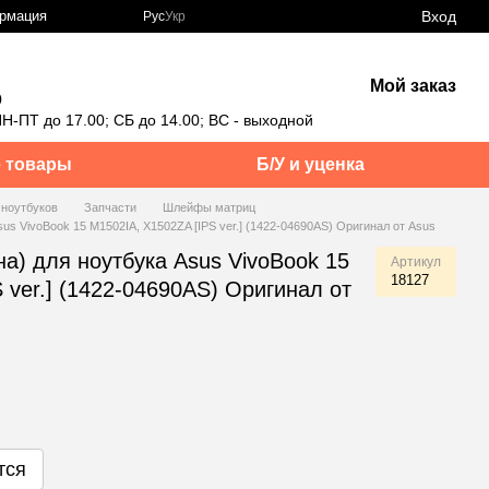
Вход
ормация
Рус
Укр
Мой заказ
0
Н-ПТ до 17.00; СБ до 14.00; ВС - выходной
 товары
Б/У и уценка
 ноутбуков
Запчасти
Шлейфы матриц
s VivoBook 15 M1502IA, X1502ZA [IPS ver.] (1422-04690AS) Оригинал от Asus
а) для ноутбука Asus VivoBook 15
Артикул
18127
 ver.] (1422-04690AS) Оригинал от
тся