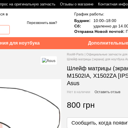
прос на оригинальную запчасть
Отзывы о магазине
Контактная инф
ся в
График работы:
Будние:
10:00–18:00
Перезвонить вам?
Сб:
удаленно до 14.0
Отправка Новой почтой:
П
ния для ноутбука
Дополнительные
RooM-Parts | Официальные запчасти для
Шлейф матрицы (экрана) для ноутбука Asu
Шлейф матрицы (экран
M1502IA, X1502ZA [IPS
Asus
Нет в наличии
Оставить отзыв
800 грн
Сообщить, когда появи