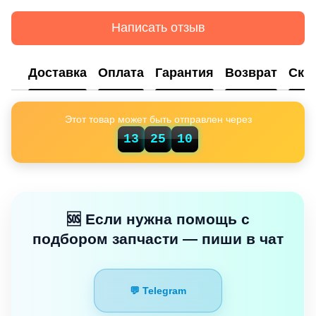
Написать отзыв
Доставка
Оплата
Гарантия
Возврат
Ски
Этот товар может быть отправлен через
13
25
09
🆘 Если нужна помощь с
подбором запчасти — пиши в чат
💬 Telegram