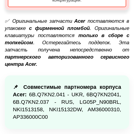
конфигураций.
✅ Оригинальные запчасти
Acer
поставляются в
упаковке
с фирменной пломбой
. Оригинальные
клавиатуры поставляются
только в сборе с
топкейсом
. Остерегайтесь подделок. Эта
запчасть получена непосредственно от
партнерского авторизованного сервисного
центра Acer.
📌 Совместимые партномера корпуса
Acer:
6B.Q7KN2.041 - UKR, 6BQ7KN2041,
6B.Q7KN2.037 - RUS, LG05P_N90BRL,
NKI1513158, NKI15132DW, AM36000310,
AP336000C00