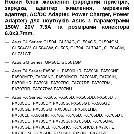
Новий блок живлення (зарядний пристрій,
зарядка, адаптер живлення, мережний
адаптер, AC/DC Adapter, Power Charger, Power
Adapter) для ноутбуків Asus з параметрами
150W 20V 7.5A та розмірами конектора
6.0х3.7mm.
Asus GL Series: GL504, GL504G, GL504GS, GL504GM,
GL504GV, GL504GW, GL505, GL704, GL704G, GL704GM,
GL731GT
Asus GM Series: GM501, GU501GM
Asus FA Series: FA506IH, FA506IHR, FA506II, FA506NF,
FA506NFR, FA506NC, FA506NCR, FA706NF, FA706IH,
FA706IHR, FA706II, FA707RC, FA707RE, FA707RM,
FA707RR, FA707RW, FA707NU
Asus FX Series: FX505, FX505D, FX505DD, FX505DT,
FX505DU, FX505DY, FX505G, FX505GT, FX505GD,
FX505GE, FX505GM, FX506LH, FX506LHB,
FX506LI, FX506HF, FX705, FX705D, FX705DD, FX705DT,
FX705DU, FX705DY, FX705G, FX705GD, FX705GM,
FX705GE, FX706LI, FX706HC, FX706HCB, FX706HE,
FX706HM, FX706HF, FX506IH, FX506II, FX707ZC,