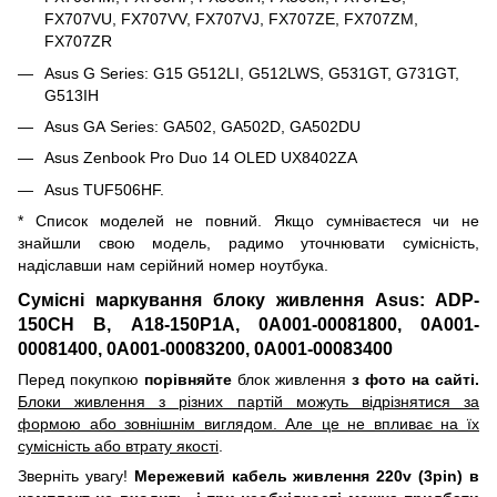
FX707VU, FX707VV, FX707VJ, FX707ZE, FX707ZM,
FX707ZR
Asus G Series: G15 G512LI, G512LWS, G531GT, G731GT,
G513IH
Asus GA Series: GA502, GA502D, GA502DU
Asus Zenbook Pro Duo 14 OLED UX8402ZA
Asus TUF506HF.
* Список моделей не повний. Якщо сумніваєтеся чи не
знайшли свою модель, радимо уточнювати сумісність,
надіславши нам серійний номер ноутбука.
Сумісні маркування блоку живлення Asus: ADP-
150CH B, A18-150P1A, 0A001-00081800, 0A001-
00081400, 0A001-00083200, 0A001-00083400
Перед покупкою
порівняйте
блок живлення
з фото на сайті.
Блоки живлення з різних партій можуть відрізнятися за
формою або зовнішнім виглядом. Але це не впливає на їх
сумісність або втрату якості
.
Зверніть увагу!
Мережевий кабель живлення 220v (3pin) в