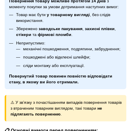
Повернення товару можливе протягом 14 днів
з
моменту покупки за умови дотримання наступних вимог:
Товар має бути
у товарному вигляді
, без слідів
використання.
Збережено
заводське пакування
,
захисні плівки
,
стікери
та
фірмові пломби
.
Неприпустимо:
механічні пошкодження, подряпини, забруднення;
пошкоджені або відклеєні шлейфи;
сліди монтажу або експлуатації.
Повернутий товар повинен повністю відповідати
стану, в якому ви його отримали.
⚠️ У зв’язку з почастішанням випадків повернення товарів
з втраченим товарним виглядом, такі товари
не
підлягають поверненню
.
📋 Основні вимоги перед поверненням: