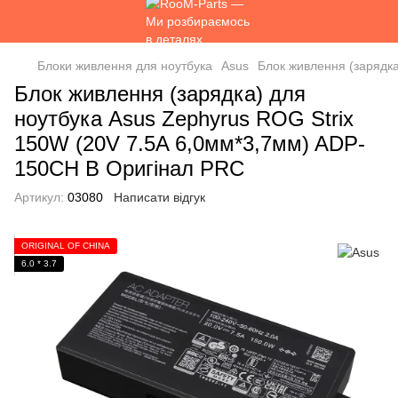
Блоки живлення для ноутбука
Asus
Блок живлення (зарядк
Блок живлення (зарядка) для
ноутбука Asus Zephyrus ROG Strix
150W (20V 7.5A 6,0мм*3,7мм) ADP-
150CH B Оригінал PRC
Артикул:
03080
Написати відгук
ORIGINAL ОF CHINA
6.0 * 3.7