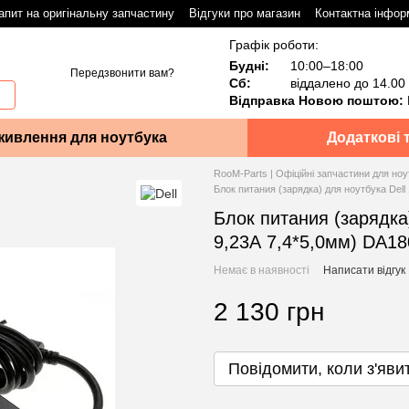
апит на оригінальну запчастину
Відгуки про магазин
Контактна інфор
Графік роботи:
Будні:
10:00–18:00
Передзвонити вам?
Сб:
віддалено до 14.00
Відправка Новою поштою:
живлення для ноутбука
Додаткові 
RooM-Parts | Офіційні запчастини для ноу
Блок питания (зарядка) для ноутбука Del
Блок питания (зарядка
9,23А 7,4*5,0мм) DA1
Немає в наявності
Написати відгук
2 130 грн
Повідомити, коли з'яви