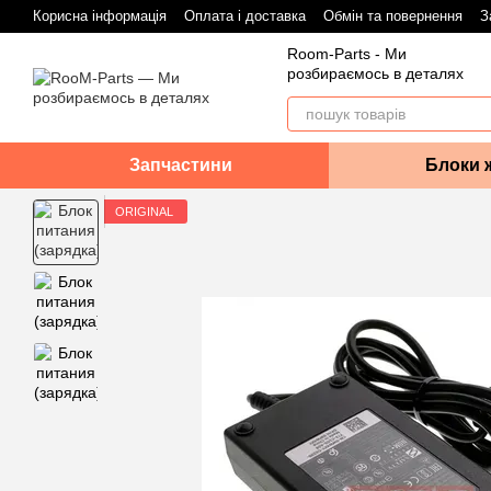
Перейти до основного контенту
Корисна інформація
Оплата і доставка
Обмін та повернення
З
Room-Parts - Ми
розбираємось в деталях
Запчастини
Блоки 
ORIGINAL