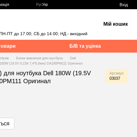
Вхід
мація
Рус
Укр
Мій кошик
ПН-ПТ до 17.00; СБ до 14.00; НД - вихідний
товари
Б/В та уцінка
тбуків
Блоки живлення для ноутбука
Dell
l 180W (19.5V 9,23А 7,4*5,0мм) DA180PM111 Оригинал
) для ноутбука Dell 180W (19.5V
Артикул
03037
80PM111 Оригинал
ться