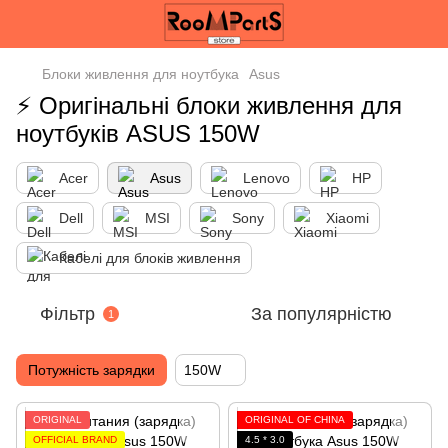
Блоки живлення для ноутбука
Asus
⚡️ Оригінальні блоки живлення для
ноутбуків ASUS 150W
Acer
Asus
Lenovo
HP
Dell
MSI
Sony
Xiaomi
Кабелі для блоків живлення
Фільтр
За популярністю
1
Потужність зарядки
150W
ORIGINAL
ORIGINAL ОF CHINA
OFFICIAL BRAND
4.5 * 3.0