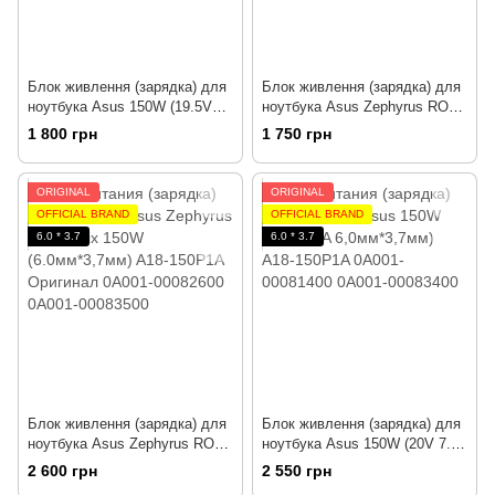
Блок живлення (зарядка) для
Блок живлення (зарядка) для
ноутбука Asus 150W (19.5V
ноутбука Asus Zephyrus ROG
7.7А 5,5мм*2,5мм) A17-
Strix 150W (20V 7.5A
1 800 грн
1 750 грн
150P1A Оригінал PRC
6,0мм*3,7мм) ADP-150CH B
Оригінал PRC
ORIGINAL
ORIGINAL
OFFICIAL BRAND
OFFICIAL BRAND
6.0 * 3.7
6.0 * 3.7
Блок живлення (зарядка) для
Блок живлення (зарядка) для
ноутбука Asus Zephyrus ROG
ноутбука Asus 150W (20V 7.5A
Strix 150W (20V 7.5A
6.0мм*3.7мм) A18-150P1A
2 600 грн
2 550 грн
6.0мм*3.7мм) A18-150P1A
[NEW Design] Оригінал від