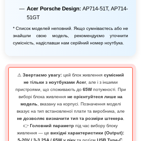
Acer Porsche Design:
AP714-51T, AP714-
51GT
* Список моделей неповний. Якщо сумніваєтесь або не
знайшли свою модель, рекомендуємо уточнити
сумісність, надіславши нам серійний номер ноутбука.
⚠️
Звертаємо увагу:
цей блок живлення
сумісний
не тільки з ноутбуками Acer
, але і з іншими
пристроями, що споживають до
65W
потужності. При
виборі блока живлення
не орієнтуйтеся лише на
модель
, вказану на корпусі. Позначення моделі
вказує на тип встановленої плати та виробника, але
не дозволяє визначити тип та розміри штекера
.
👉
Головний параметр
під час вибору блоку
живлення — це
вихідні характеристики (Output):
5-20V / 3-3.25A / 65W у піку
та роз'єм
USB Type-C
.