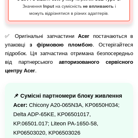
Значення
Input
на сумісність
не впливають
і
можуть відрізнятися в різних адаптерів.
✅ Оригінальні запчастини
Acer
постачаються в
упаковці
з фірмовою пломбою
. Остерігайтеся
підробок. Ця запчастина отримана безпосередньо
від партнерського
авторизованого сервісного
центру Acer
.
📌 Сумісні партномери блоку живлення
Acer:
Chicony A20-065N3A, KP0650H034;
Delta ADP-65KE, KP06501017,
KP.06501.017; Liteon PA-1650-58,
KP06503020, KP06503026