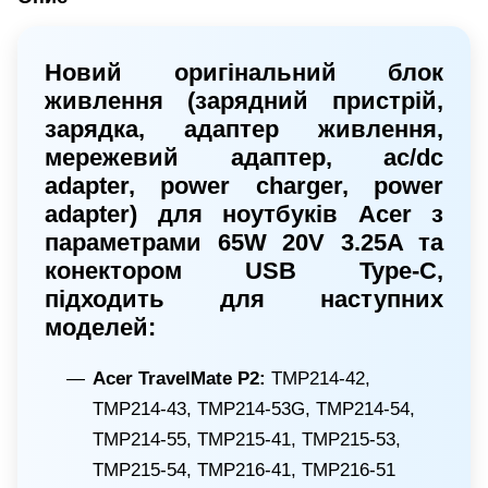
Новий оригінальний блок
живлення (зарядний пристрій,
зарядка, адаптер живлення,
мережевий адаптер, ac/dc
adapter, power charger, power
adapter) для ноутбуків Acer з
параметрами 65W 20V 3.25A та
конектором USB Type-C,
підходить для наступних
моделей:
Acer TravelMate P2:
TMP214-42,
TMP214-43, TMP214-53G, TMP214-54,
TMP214-55, TMP215-41, TMP215-53,
TMP215-54, TMP216-41, TMP216-51