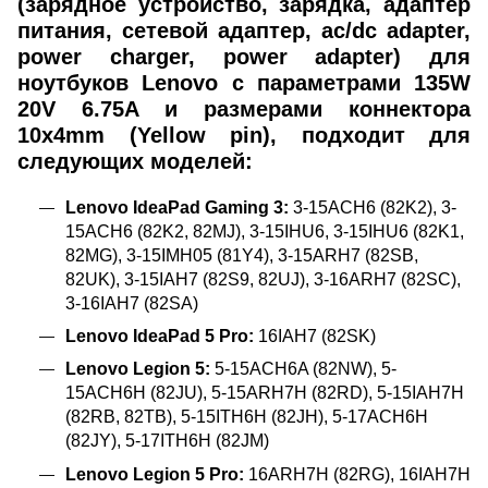
(зарядное устройство, зарядка, адаптер
питания, сетевой адаптер, ac/dc adapter,
power charger, power adapter) для
ноутбуков Lenovo с параметрами 135W
20V 6.75A и размерами коннектора
10х4mm (Yellow pin), подходит для
следующих моделей:
Lenovo IdeaPad Gaming 3:
3-15ACH6 (82K2), 3-
15ACH6 (82K2, 82MJ), 3-15IHU6, 3-15IHU6 (82K1,
82MG), 3-15IMH05 (81Y4), 3-15ARH7 (82SB,
82UK), 3-15IAH7 (82S9, 82UJ), 3-16ARH7 (82SC),
3-16IAH7 (82SA)
Lenovo IdeaPad 5 Pro:
16IAH7 (82SK)
Lenovo Legion 5:
5-15ACH6A (82NW), 5-
15ACH6H (82JU), 5-15ARH7H (82RD), 5-15IAH7H
(82RB, 82TB), 5-15ITH6H (82JH), 5-17ACH6H
(82JY), 5-17ITH6H (82JM)
Lenovo Legion 5 Pro:
16ARH7H (82RG), 16IAH7H