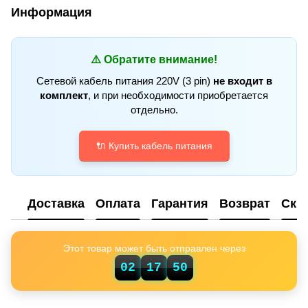
Информация
⚠️ Обратите внимание!
Сетевой кабель питания 220V (3 pin)
не входит в
комплект
, и при необходимости приобретается
отдельно.
🔌 Купить кабель питания
Доставка
Оплата
Гарантия
Возврат
Ски
Этот товар может быть отправлен через
02
17
49