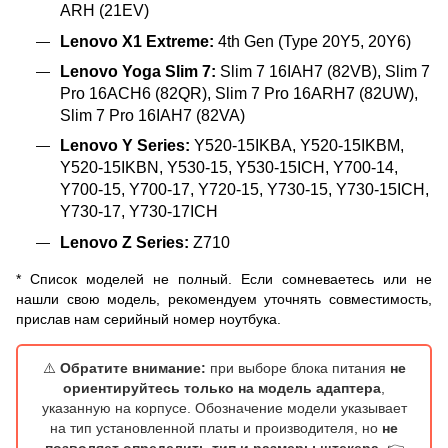
ARH (21EV)
Lenovo X1 Extreme:
4th Gen (Type 20Y5, 20Y6)
Lenovo Yoga Slim 7:
Slim 7 16IAH7 (82VB), Slim 7
Pro 16ACH6 (82QR), Slim 7 Pro 16ARH7 (82UW),
Slim 7 Pro 16IAH7 (82VA)
Lenovo Y Series:
Y520-15IKBA, Y520-15IKBM,
Y520-15IKBN, Y530-15, Y530-15ICH, Y700-14,
Y700-15, Y700-17, Y720-15, Y730-15, Y730-15ICH,
Y730-17, Y730-17ICH
Lenovo Z Series:
Z710
* Список моделей не полный. Если сомневаетесь или не
нашли свою модель, рекомендуем уточнять совместимость,
прислав нам серийный номер ноутбука.
⚠️
Обратите внимание:
при выборе блока питания
не
ориентируйтесь только на модель адаптера
,
указанную на корпусе. Обозначение модели указывает
на тип установленной платы и производителя, но
не
позволяет определить тип и размеры штекера
. 👉