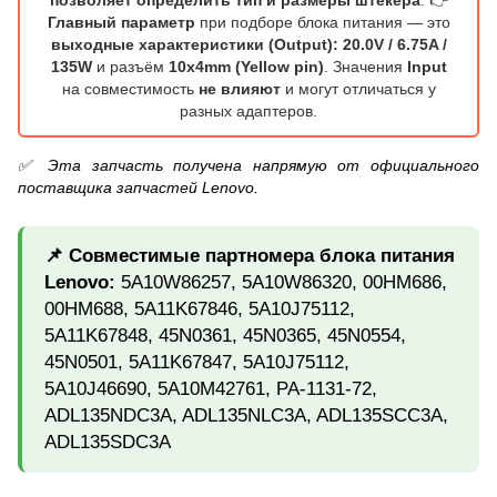
Главный параметр
при подборе блока питания — это
выходные характеристики (Output): 20.0V / 6.75A /
135W
и разъём
10х4mm (Yellow pin)
. Значения
Input
на совместимость
не влияют
и могут отличаться у
разных адаптеров.
✅ Эта запчасть получена напрямую от официального
поставщика запчастей Lenovo.
📌 Совместимые партномера блока питания
Lenovo:
5A10W86257, 5A10W86320, 00HM686,
00HM688, 5A11K67846, 5A10J75112,
5A11K67848, 45N0361, 45N0365, 45N0554,
45N0501, 5A11K67847, 5A10J75112,
5A10J46690, 5A10M42761, PA-1131-72,
ADL135NDC3A, ADL135NLC3A, ADL135SCC3A,
ADL135SDC3A